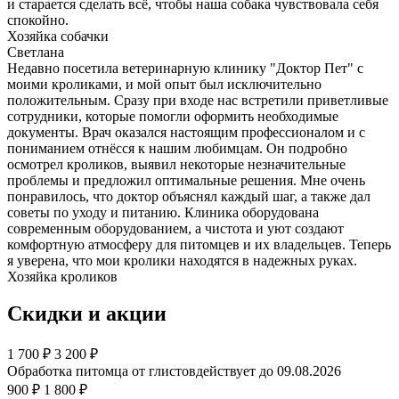
и старается сделать всё, чтобы наша собака чувствовала себя
спокойно.
Хозяйка собачки
Светлана
Недавно посетила ветеринарную клинику "Доктор Пет" с
моими кроликами, и мой опыт был исключительно
положительным. Сразу при входе нас встретили приветливые
сотрудники, которые помогли оформить необходимые
документы. Врач оказался настоящим профессионалом и с
пониманием отнёсся к нашим любимцам. Он подробно
осмотрел кроликов, выявил некоторые незначительные
проблемы и предложил оптимальные решения. Мне очень
понравилось, что доктор объяснял каждый шаг, а также дал
советы по уходу и питанию. Клиника оборудована
современным оборудованием, а чистота и уют создают
комфортную атмосферу для питомцев и их владельцев. Теперь
я уверена, что мои кролики находятся в надежных руках.
Хозяйка кроликов
Скидки и акции
1 700
₽
3 200 ₽
Обработка питомца от глистов
действует до 09.08.2026
900 ₽
1 800 ₽