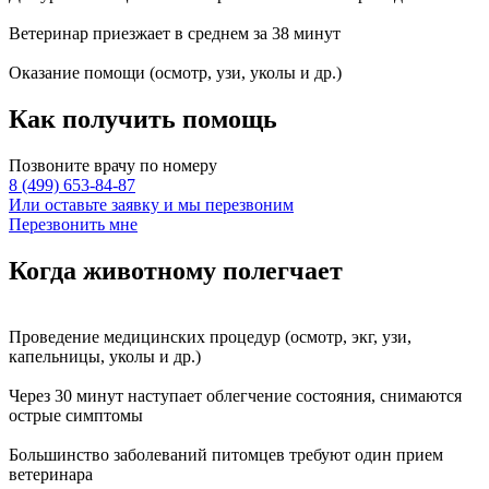
Ветеринар приезжает в среднем за
38 минут
Оказание
помощи
(осмотр, узи, уколы и др.)
Как получить
помощь
Позвоните врачу по номеру
8 (499) 653-84-87
Или оставьте заявку и мы перезвоним
Перезвонить мне
Когда животному
полегчает
Проведение
медицинских процедур
(осмотр, экг, узи,
капельницы, уколы и др.)
Через
30 минут
наступает
облегчение состояния
, снимаются
острые симптомы
Большинство заболеваний питомцев требуют
один прием
ветеринара