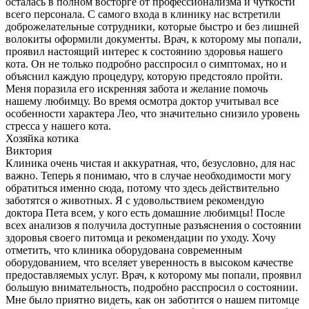
осталась в полном восторге от профессионализма и чуткости
всего персонала. С самого входа в клинику нас встретили
доброжелательные сотрудники, которые быстро и без лишней
волокиты оформили документы. Врач, к которому мы попали,
проявил настоящий интерес к состоянию здоровья нашего
кота. Он не только подробно расспросил о симптомах, но и
объяснил каждую процедуру, которую предстояло пройти.
Меня поразила его искренняя забота и желание помочь
нашему любимцу. Во время осмотра доктор учитывал все
особенности характера Лео, что значительно снизило уровень
стресса у нашего кота.
Хозяйка котика
Виктория
Клиника очень чистая и аккуратная, что, безусловно, для нас
важно. Теперь я понимаю, что в случае необходимости могу
обратиться именно сюда, потому что здесь действительно
заботятся о животных. Я с удовольствием рекомендую
доктора Пета всем, у кого есть домашние любимцы! После
всех анализов я получила доступные разъяснения о состоянии
здоровья своего питомца и рекомендации по уходу. Хочу
отметить, что клиника оборудована современным
оборудованием, что вселяет уверенность в высоком качестве
предоставляемых услуг. Врач, к которому мы попали, проявил
большую внимательность, подробно расспросил о состоянии.
Мне было приятно видеть, как он заботится о нашем питомце