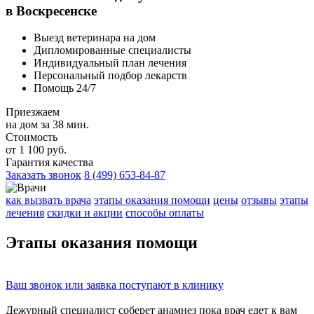
в Воскресенске
Выезд ветеринара на дом
Дипломированные специалисты
Индивидуальный план лечения
Персональный подбор лекарств
Помощь 24/7
Приезжаем
на дом за 38 мин.
Стоимость
от 1 100 руб.
Гарантия качества
Заказать звонок
8 (499) 653-84-87
как вызвать врача
этапы оказания помощи
цены
отзывы
этапы
лечения
скидки и акции
способы оплаты
Этапы
оказания помощи
Ваш
звонок
или
заявка
поступают в клинику
Дежурный специалист соберет
анамнез
пока врач едет к вам