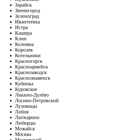
Зарайск
Звенигород
Зеленоград
Ивантеевка
Истра
Кашира
Клин
Коломна
Королев
Котельники
Красногорск
Красноармейск
Краснозаводск
Краснознаменск
Кубинка
Куровское
Ликино-Дулёво
Лосино-Петровский
Луховицы
Лобня
Лыткарино
Люберцы
Можайск
Москва
Московский