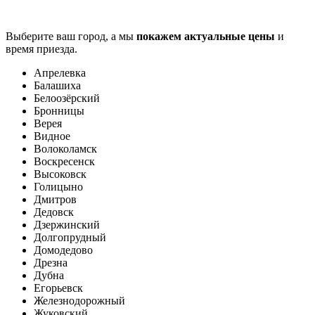
Выберите ваш город, а мы
покажем актуальные цены
и
время приезда.
Апрелевка
Балашиха
Белоозёрский
Бронницы
Верея
Видное
Волоколамск
Воскресенск
Высоковск
Голицыно
Дмитров
Дедовск
Дзержинский
Долгопрудный
Домодедово
Дрезна
Дубна
Егорьевск
Железнодорожный
Жуковский