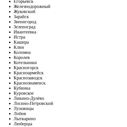
Егорьевск
Железнодорожный
Жуковский
Зарайск
Звенигород
Зеленоград
Ивантеевка
Истра
Кашира
Клин
Коломна
Королев
Котельники
Красногорск
Красноармейск
Краснозаводск
Краснознаменск
Кубинка
Куровское
Ликино-Дулёво
Лосино-Петровский
Луховицы
Лобня
Лыткарино
Люберцы