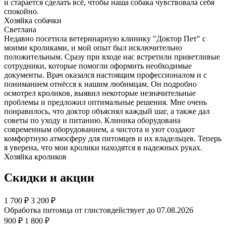
и старается сделать всё, чтобы наша собака чувствовала себя
спокойно.
Хозяйка собачки
Светлана
Недавно посетила ветеринарную клинику "Доктор Пет" с
моими кроликами, и мой опыт был исключительно
положительным. Сразу при входе нас встретили приветливые
сотрудники, которые помогли оформить необходимые
документы. Врач оказался настоящим профессионалом и с
пониманием отнёсся к нашим любимцам. Он подробно
осмотрел кроликов, выявил некоторые незначительные
проблемы и предложил оптимальные решения. Мне очень
понравилось, что доктор объяснял каждый шаг, а также дал
советы по уходу и питанию. Клиника оборудована
современным оборудованием, а чистота и уют создают
комфортную атмосферу для питомцев и их владельцев. Теперь
я уверена, что мои кролики находятся в надежных руках.
Хозяйка кроликов
Скидки и акции
1 700
₽
3 200 ₽
Обработка питомца от глистов
действует до 07.08.2026
900 ₽
1 800 ₽