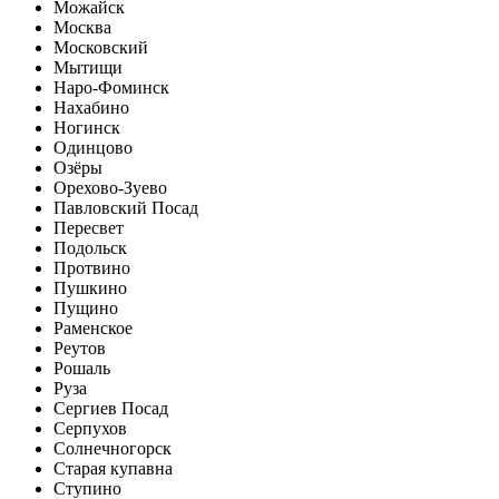
Можайск
Москва
Московский
Мытищи
Наро-Фоминск
Нахабино
Ногинск
Одинцово
Озёры
Орехово-Зуево
Павловский Посад
Пересвет
Подольск
Протвино
Пушкино
Пущино
Раменское
Реутов
Рошаль
Руза
Сергиев Посад
Серпухов
Солнечногорск
Старая купавна
Ступино