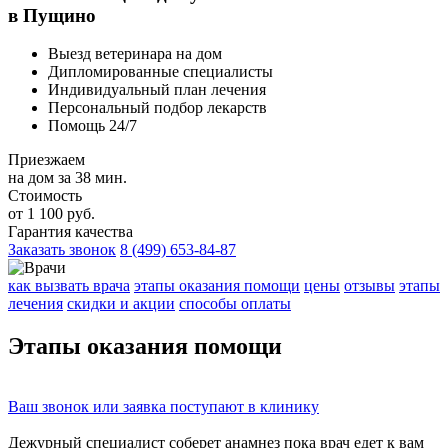
в Пущино
Выезд ветеринара на дом
Дипломированные специалисты
Индивидуальный план лечения
Персональный подбор лекарств
Помощь 24/7
Приезжаем
на дом за 38 мин.
Стоимость
от 1 100 руб.
Гарантия качества
Заказать звонок
8 (499) 653-84-87
как вызвать врача
этапы оказания помощи
цены
отзывы
этапы
лечения
скидки и акции
способы оплаты
Этапы
оказания помощи
Ваш
звонок
или
заявка
поступают в клинику
Дежурный специалист соберет
анамнез
пока врач едет к вам