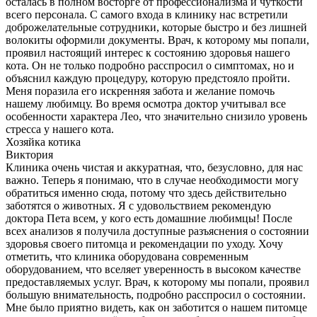
осталась в полном восторге от профессионализма и чуткости
всего персонала. С самого входа в клинику нас встретили
доброжелательные сотрудники, которые быстро и без лишней
волокиты оформили документы. Врач, к которому мы попали,
проявил настоящий интерес к состоянию здоровья нашего
кота. Он не только подробно расспросил о симптомах, но и
объяснил каждую процедуру, которую предстояло пройти.
Меня поразила его искренняя забота и желание помочь
нашему любимцу. Во время осмотра доктор учитывал все
особенности характера Лео, что значительно снизило уровень
стресса у нашего кота.
Хозяйка котика
Виктория
Клиника очень чистая и аккуратная, что, безусловно, для нас
важно. Теперь я понимаю, что в случае необходимости могу
обратиться именно сюда, потому что здесь действительно
заботятся о животных. Я с удовольствием рекомендую
доктора Пета всем, у кого есть домашние любимцы! После
всех анализов я получила доступные разъяснения о состоянии
здоровья своего питомца и рекомендации по уходу. Хочу
отметить, что клиника оборудована современным
оборудованием, что вселяет уверенность в высоком качестве
предоставляемых услуг. Врач, к которому мы попали, проявил
большую внимательность, подробно расспросил о состоянии.
Мне было приятно видеть, как он заботится о нашем питомце