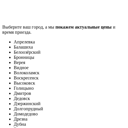
Выберите ваш город, а мы
покажем актуальные цены
и
время приезда.
Апрелевка
Балашиха
Белоозёрский
Бронницы
Верея
Видное
Волоколамск
Воскресенск
Высоковск
Голицыно
Дмитров
Дедовск
Дзержинский
Долгопрудный
Домодедово
Дрезна
Дубна