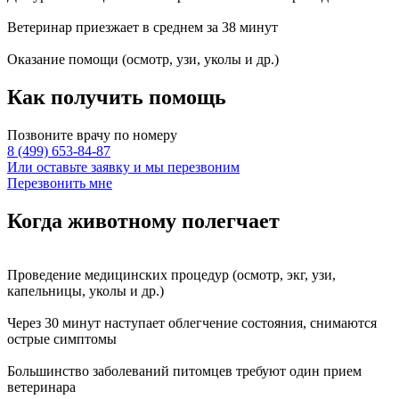
Ветеринар приезжает в среднем за
38 минут
Оказание
помощи
(осмотр, узи, уколы и др.)
Как получить
помощь
Позвоните врачу по номеру
8 (499) 653-84-87
Или оставьте заявку и мы перезвоним
Перезвонить мне
Когда животному
полегчает
Проведение
медицинских процедур
(осмотр, экг, узи,
капельницы, уколы и др.)
Через
30 минут
наступает
облегчение состояния
, снимаются
острые симптомы
Большинство заболеваний питомцев требуют
один прием
ветеринара