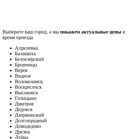
Выберите ваш город, а мы
покажем актуальные цены
и
время приезда.
Апрелевка
Балашиха
Белоозёрский
Бронницы
Верея
Видное
Волоколамск
Воскресенск
Высоковск
Голицыно
Дмитров
Дедовск
Дзержинский
Долгопрудный
Домодедово
Дрезна
Дубна