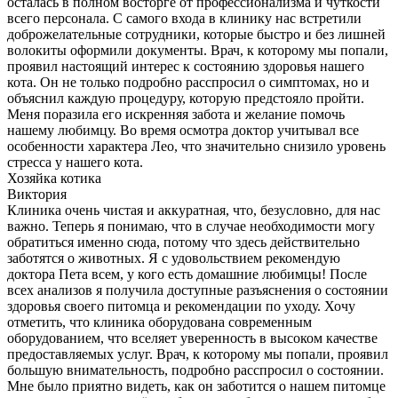
осталась в полном восторге от профессионализма и чуткости
всего персонала. С самого входа в клинику нас встретили
доброжелательные сотрудники, которые быстро и без лишней
волокиты оформили документы. Врач, к которому мы попали,
проявил настоящий интерес к состоянию здоровья нашего
кота. Он не только подробно расспросил о симптомах, но и
объяснил каждую процедуру, которую предстояло пройти.
Меня поразила его искренняя забота и желание помочь
нашему любимцу. Во время осмотра доктор учитывал все
особенности характера Лео, что значительно снизило уровень
стресса у нашего кота.
Хозяйка котика
Виктория
Клиника очень чистая и аккуратная, что, безусловно, для нас
важно. Теперь я понимаю, что в случае необходимости могу
обратиться именно сюда, потому что здесь действительно
заботятся о животных. Я с удовольствием рекомендую
доктора Пета всем, у кого есть домашние любимцы! После
всех анализов я получила доступные разъяснения о состоянии
здоровья своего питомца и рекомендации по уходу. Хочу
отметить, что клиника оборудована современным
оборудованием, что вселяет уверенность в высоком качестве
предоставляемых услуг. Врач, к которому мы попали, проявил
большую внимательность, подробно расспросил о состоянии.
Мне было приятно видеть, как он заботится о нашем питомце