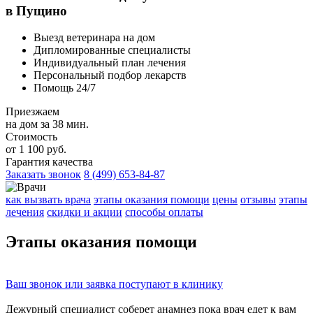
в Пущино
Выезд ветеринара на дом
Дипломированные специалисты
Индивидуальный план лечения
Персональный подбор лекарств
Помощь 24/7
Приезжаем
на дом за 38 мин.
Стоимость
от 1 100 руб.
Гарантия качества
Заказать звонок
8 (499) 653-84-87
как вызвать врача
этапы оказания помощи
цены
отзывы
этапы
лечения
скидки и акции
способы оплаты
Этапы
оказания помощи
Ваш
звонок
или
заявка
поступают в клинику
Дежурный специалист соберет
анамнез
пока врач едет к вам