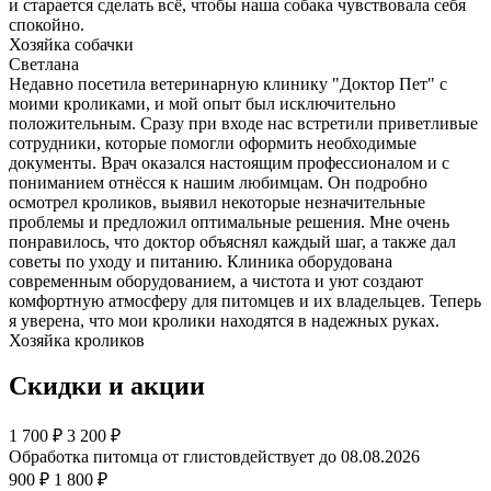
и старается сделать всё, чтобы наша собака чувствовала себя
спокойно.
Хозяйка собачки
Светлана
Недавно посетила ветеринарную клинику "Доктор Пет" с
моими кроликами, и мой опыт был исключительно
положительным. Сразу при входе нас встретили приветливые
сотрудники, которые помогли оформить необходимые
документы. Врач оказался настоящим профессионалом и с
пониманием отнёсся к нашим любимцам. Он подробно
осмотрел кроликов, выявил некоторые незначительные
проблемы и предложил оптимальные решения. Мне очень
понравилось, что доктор объяснял каждый шаг, а также дал
советы по уходу и питанию. Клиника оборудована
современным оборудованием, а чистота и уют создают
комфортную атмосферу для питомцев и их владельцев. Теперь
я уверена, что мои кролики находятся в надежных руках.
Хозяйка кроликов
Скидки и акции
1 700
₽
3 200 ₽
Обработка питомца от глистов
действует до 08.08.2026
900 ₽
1 800 ₽