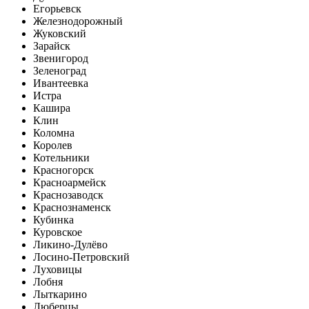
Егорьевск
Железнодорожный
Жуковский
Зарайск
Звенигород
Зеленоград
Ивантеевка
Истра
Кашира
Клин
Коломна
Королев
Котельники
Красногорск
Красноармейск
Краснозаводск
Краснознаменск
Кубинка
Куровское
Ликино-Дулёво
Лосино-Петровский
Луховицы
Лобня
Лыткарино
Люберцы