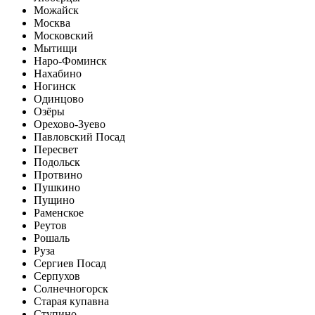
Можайск
Москва
Московский
Мытищи
Наро-Фоминск
Нахабино
Ногинск
Одинцово
Озёры
Орехово-Зуево
Павловский Посад
Пересвет
Подольск
Протвино
Пушкино
Пущино
Раменское
Реутов
Рошаль
Руза
Сергиев Посад
Серпухов
Солнечногорск
Старая купавна
Ступино