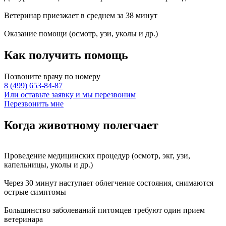
Ветеринар приезжает в среднем за
38 минут
Оказание
помощи
(осмотр, узи, уколы и др.)
Как получить
помощь
Позвоните врачу по номеру
8 (499) 653-84-87
Или оставьте заявку и мы перезвоним
Перезвонить мне
Когда животному
полегчает
Проведение
медицинских процедур
(осмотр, экг, узи,
капельницы, уколы и др.)
Через
30 минут
наступает
облегчение состояния
, снимаются
острые симптомы
Большинство заболеваний питомцев требуют
один прием
ветеринара