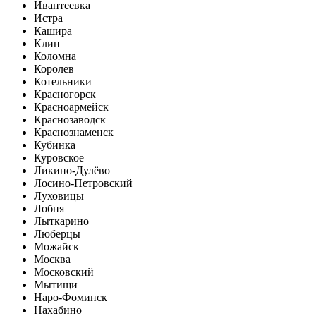
Ивантеевка
Истра
Кашира
Клин
Коломна
Королев
Котельники
Красногорск
Красноармейск
Краснозаводск
Краснознаменск
Кубинка
Куровское
Ликино-Дулёво
Лосино-Петровский
Луховицы
Лобня
Лыткарино
Люберцы
Можайск
Москва
Московский
Мытищи
Наро-Фоминск
Нахабино