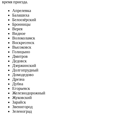
время приезда.
Апрелевка
Балашиха
Белоозёрский
Бронницы
Верея
Видное
Волоколамск
Воскресенск
Высоковск
Голицыно
Дмитров
Дедовск
Дзержинский
Долгопрудный
Домодедово
Дрезна
Дубна
Егорьевск
Железнодорожный
Жуковский
Зарайск
Звенигород
Зеленоград