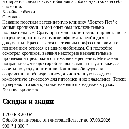
и старается сделать всё, чтобы наша собака чувствовала себя
спокойно.
Хозяйка собачки
Светлана
Недавно посетила ветеринарную клинику "Доктор Пет" с
моими кроликами, и мой опыт был исключительно
положительным. Сразу при входе нас встретили приветливые
сотрудники, которые помогли оформить необходимые
документы. Врач оказался настоящим профессионалом и с
пониманием отнёсся к нашим любимцам. Он подробно
осмотрел кроликов, выявил некоторые незначительные
проблемы и предложил оптимальные решения. Мне очень
понравилось, что доктор объяснял каждый шаг, а также дал
советы по уходу и питанию. Клиника оборудована
современным оборудованием, а чистота и уют создают
комфортную атмосферу для питомцев и их владельцев. Теперь
я уверена, что мои кролики находятся в надежных руках.
Хозяйка кроликов
Скидки и акции
1 700
₽
3 200 ₽
Обработка питомца от глистов
действует до 07.08.2026
900 ₽
1 800 ₽