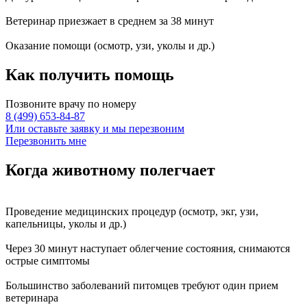
Ветеринар приезжает в среднем за
38 минут
Оказание
помощи
(осмотр, узи, уколы и др.)
Как получить
помощь
Позвоните врачу по номеру
8 (499) 653-84-87
Или оставьте заявку и мы перезвоним
Перезвонить мне
Когда животному
полегчает
Проведение
медицинских процедур
(осмотр, экг, узи,
капельницы, уколы и др.)
Через
30 минут
наступает
облегчение состояния
, снимаются
острые симптомы
Большинство заболеваний питомцев требуют
один прием
ветеринара