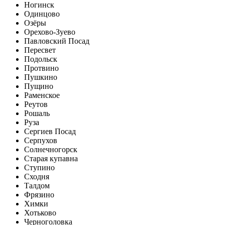
Ногинск
Одинцово
Озёры
Орехово-Зуево
Павловский Посад
Пересвет
Подольск
Протвино
Пушкино
Пущино
Раменское
Реутов
Рошаль
Руза
Сергиев Посад
Серпухов
Солнечногорск
Старая купавна
Ступино
Сходня
Талдом
Фрязино
Химки
Хотьково
Черноголовка