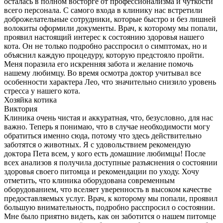
осталась в полном восторге от профессионализма и чуткости
всего персонала. С самого входа в клинику нас встретили
доброжелательные сотрудники, которые быстро и без лишней
волокиты оформили документы. Врач, к которому мы попали,
проявил настоящий интерес к состоянию здоровья нашего
кота. Он не только подробно расспросил о симптомах, но и
объяснил каждую процедуру, которую предстояло пройти.
Меня поразила его искренняя забота и желание помочь
нашему любимцу. Во время осмотра доктор учитывал все
особенности характера Лео, что значительно снизило уровень
стресса у нашего кота.
Хозяйка котика
Виктория
Клиника очень чистая и аккуратная, что, безусловно, для нас
важно. Теперь я понимаю, что в случае необходимости могу
обратиться именно сюда, потому что здесь действительно
заботятся о животных. Я с удовольствием рекомендую
доктора Пета всем, у кого есть домашние любимцы! После
всех анализов я получила доступные разъяснения о состоянии
здоровья своего питомца и рекомендации по уходу. Хочу
отметить, что клиника оборудована современным
оборудованием, что вселяет уверенность в высоком качестве
предоставляемых услуг. Врач, к которому мы попали, проявил
большую внимательность, подробно расспросил о состоянии.
Мне было приятно видеть, как он заботится о нашем питомце