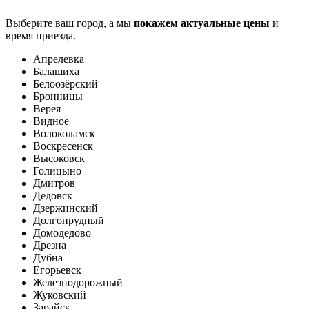
Выберите ваш город, а мы
покажем актуальные цены
и
время приезда.
Апрелевка
Балашиха
Белоозёрский
Бронницы
Верея
Видное
Волоколамск
Воскресенск
Высоковск
Голицыно
Дмитров
Дедовск
Дзержинский
Долгопрудный
Домодедово
Дрезна
Дубна
Егорьевск
Железнодорожный
Жуковский
Зарайск