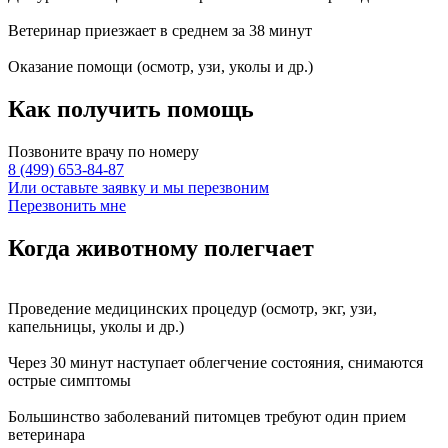
Ветеринар приезжает в среднем за
38 минут
Оказание
помощи
(осмотр, узи, уколы и др.)
Как получить
помощь
Позвоните врачу по номеру
8 (499) 653-84-87
Или оставьте заявку и мы перезвоним
Перезвонить мне
Когда животному
полегчает
Проведение
медицинских процедур
(осмотр, экг, узи,
капельницы, уколы и др.)
Через
30 минут
наступает
облегчение состояния
, снимаются
острые симптомы
Большинство заболеваний питомцев требуют
один прием
ветеринара