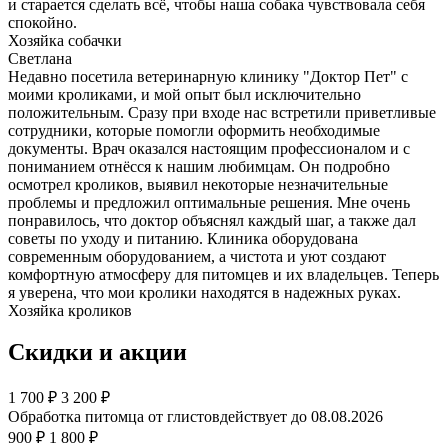
и старается сделать всё, чтобы наша собака чувствовала себя
спокойно.
Хозяйка собачки
Светлана
Недавно посетила ветеринарную клинику "Доктор Пет" с
моими кроликами, и мой опыт был исключительно
положительным. Сразу при входе нас встретили приветливые
сотрудники, которые помогли оформить необходимые
документы. Врач оказался настоящим профессионалом и с
пониманием отнёсся к нашим любимцам. Он подробно
осмотрел кроликов, выявил некоторые незначительные
проблемы и предложил оптимальные решения. Мне очень
понравилось, что доктор объяснял каждый шаг, а также дал
советы по уходу и питанию. Клиника оборудована
современным оборудованием, а чистота и уют создают
комфортную атмосферу для питомцев и их владельцев. Теперь
я уверена, что мои кролики находятся в надежных руках.
Хозяйка кроликов
Скидки и акции
1 700
₽
3 200 ₽
Обработка питомца от глистов
действует до 08.08.2026
900 ₽
1 800 ₽