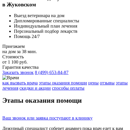
в Жуковском
Выезд ветеринара на дом
Дипломированные специалисты
Индивидуальный план лечения
Персональный подбор лекарств
Помощь 24/7
Приезжаем
на дом за 38 мин.
Стоимость
от 1 100 руб.
Гарантия качества
Заказать звонок
8 (499) 653-84-87
как вызвать врача
этапы оказания помощи
цены
отзывы
этапы
лечения
скидки и акции
способы оплаты
Этапы
оказания помощи
Ваш
звонок
или
заявка
поступают в клинику
Дежурный специалист соберет
анамнез
пока врач едет к вам