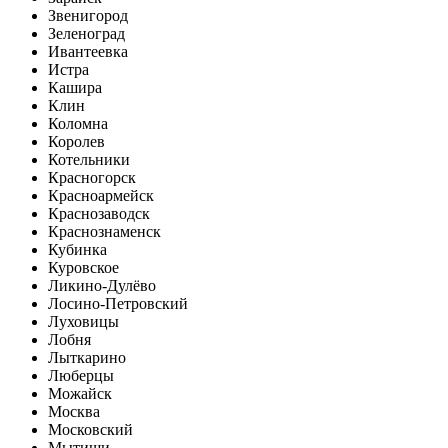
Звенигород
Зеленоград
Ивантеевка
Истра
Кашира
Клин
Коломна
Королев
Котельники
Красногорск
Красноармейск
Краснозаводск
Краснознаменск
Кубинка
Куровское
Ликино-Дулёво
Лосино-Петровский
Луховицы
Лобня
Лыткарино
Люберцы
Можайск
Москва
Московский
Мытищи