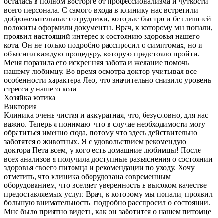
осталась в полном восторге от профессионализма и чуткости
всего персонала. С самого входа в клинику нас встретили
доброжелательные сотрудники, которые быстро и без лишней
волокиты оформили документы. Врач, к которому мы попали,
проявил настоящий интерес к состоянию здоровья нашего
кота. Он не только подробно расспросил о симптомах, но и
объяснил каждую процедуру, которую предстояло пройти.
Меня поразила его искренняя забота и желание помочь
нашему любимцу. Во время осмотра доктор учитывал все
особенности характера Лео, что значительно снизило уровень
стресса у нашего кота.
Хозяйка котика
Виктория
Клиника очень чистая и аккуратная, что, безусловно, для нас
важно. Теперь я понимаю, что в случае необходимости могу
обратиться именно сюда, потому что здесь действительно
заботятся о животных. Я с удовольствием рекомендую
доктора Пета всем, у кого есть домашние любимцы! После
всех анализов я получила доступные разъяснения о состоянии
здоровья своего питомца и рекомендации по уходу. Хочу
отметить, что клиника оборудована современным
оборудованием, что вселяет уверенность в высоком качестве
предоставляемых услуг. Врач, к которому мы попали, проявил
большую внимательность, подробно расспросил о состоянии.
Мне было приятно видеть, как он заботится о нашем питомце