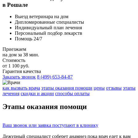
в Рошале
Выезд ветеринара на дом
Дипломированные специалисты
Индивидуальный план лечения
Персональный подбор лекарств
Помощь 24/7
Приезжаем
на дом за 38 мин.
Стоимость
от 1 100 руб.
Гарантия качества
Заказать звонок
8 (499) 653-84-87
как вызвать врача
этапы оказания помощи
цены
отзывы
этапы
лечения
скидки и акции
способы оплаты
Этапы
оказания помощи
Ваш
звонок
или
заявка
поступают в клинику
Дежурный специалист соберет
анамнез
пока врач едет к вам