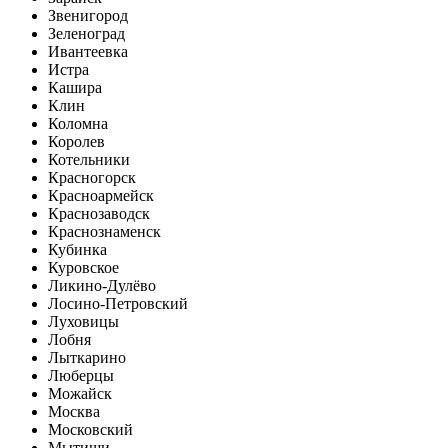
Звенигород
Зеленоград
Ивантеевка
Истра
Кашира
Клин
Коломна
Королев
Котельники
Красногорск
Красноармейск
Краснозаводск
Краснознаменск
Кубинка
Куровское
Ликино-Дулёво
Лосино-Петровский
Луховицы
Лобня
Лыткарино
Люберцы
Можайск
Москва
Московский
Мытищи