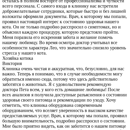
осталась в полном восторге от профессионализма и чуткости
всего персонала. С самого входа в клинику нас встретили
доброжелательные сотрудники, которые быстро и без лишней
волокиты оформили документы. Врач, к которому мы попали,
проявил настоящий интерес к состоянию здоровья нашего
кота. Он не только подробно расспросил о симптомах, но и
объяснил каждую процедуру, которую предстояло пройти.
Меня поразила его искренняя забота и желание помочь
нашему любимцу. Во время осмотра доктор учитывал все
особенности характера Лео, что значительно снизило уровень
стресса у нашего кота.
Хозяйка котика
Виктория
Клиника очень чистая и аккуратная, что, безусловно, для нас
важно. Теперь я понимаю, что в случае необходимости могу
обратиться именно сюда, потому что здесь действительно
заботятся о животных. Я с удовольствием рекомендую
доктора Пета всем, у кого есть домашние любимцы! После
всех анализов я получила доступные разъяснения о состоянии
здоровья своего питомца и рекомендации по уходу. Хочу
отметить, что клиника оборудована современным
оборудованием, что вселяет уверенность в высоком качестве
предоставляемых услуг. Врач, к которому мы попали, проявил
большую внимательность, подробно расспросил о состоянии.
Мне было приятно видеть, как он заботится о нашем питомце