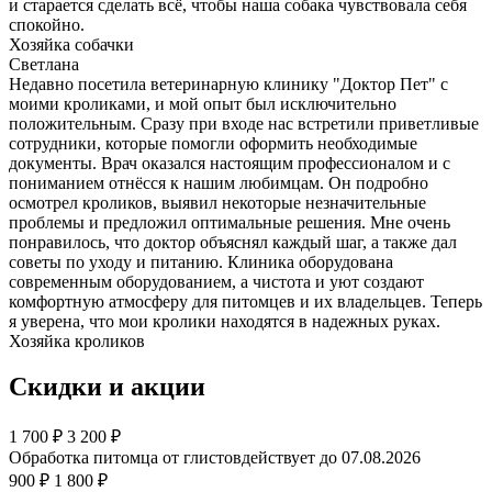
и старается сделать всё, чтобы наша собака чувствовала себя
спокойно.
Хозяйка собачки
Светлана
Недавно посетила ветеринарную клинику "Доктор Пет" с
моими кроликами, и мой опыт был исключительно
положительным. Сразу при входе нас встретили приветливые
сотрудники, которые помогли оформить необходимые
документы. Врач оказался настоящим профессионалом и с
пониманием отнёсся к нашим любимцам. Он подробно
осмотрел кроликов, выявил некоторые незначительные
проблемы и предложил оптимальные решения. Мне очень
понравилось, что доктор объяснял каждый шаг, а также дал
советы по уходу и питанию. Клиника оборудована
современным оборудованием, а чистота и уют создают
комфортную атмосферу для питомцев и их владельцев. Теперь
я уверена, что мои кролики находятся в надежных руках.
Хозяйка кроликов
Скидки и акции
1 700
₽
3 200 ₽
Обработка питомца от глистов
действует до 07.08.2026
900 ₽
1 800 ₽