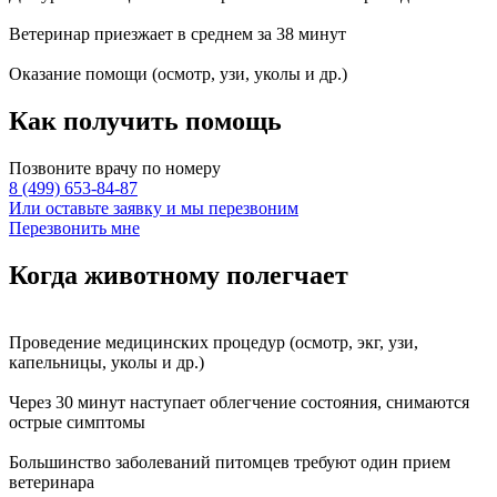
Ветеринар приезжает в среднем за
38 минут
Оказание
помощи
(осмотр, узи, уколы и др.)
Как получить
помощь
Позвоните врачу по номеру
8 (499) 653-84-87
Или оставьте заявку и мы перезвоним
Перезвонить мне
Когда животному
полегчает
Проведение
медицинских процедур
(осмотр, экг, узи,
капельницы, уколы и др.)
Через
30 минут
наступает
облегчение состояния
, снимаются
острые симптомы
Большинство заболеваний питомцев требуют
один прием
ветеринара