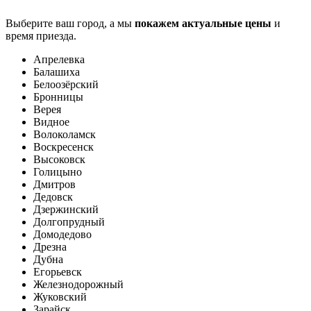
Выберите ваш город, а мы
покажем актуальные цены
и
время приезда.
Апрелевка
Балашиха
Белоозёрский
Бронницы
Верея
Видное
Волоколамск
Воскресенск
Высоковск
Голицыно
Дмитров
Дедовск
Дзержинский
Долгопрудный
Домодедово
Дрезна
Дубна
Егорьевск
Железнодорожный
Жуковский
Зарайск