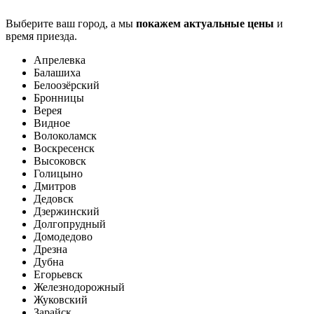
Выберите ваш город, а мы
покажем актуальные цены
и
время приезда.
Апрелевка
Балашиха
Белоозёрский
Бронницы
Верея
Видное
Волоколамск
Воскресенск
Высоковск
Голицыно
Дмитров
Дедовск
Дзержинский
Долгопрудный
Домодедово
Дрезна
Дубна
Егорьевск
Железнодорожный
Жуковский
Зарайск