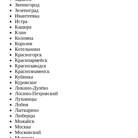
Звенигород
Зеленоград
Ивантеевка
Истра
Кашира
Клин
Коломна
Королев
Котельники
Красногорск
Красноармейск
Краснозаводск
Краснознаменск
Кубинка
Куровское
Ликино-Дулёво
Лосино-Петровский
Луховицы
Лобня
Лыткарино
Люберцы
Можайск
Москва
Московский
Мытищи