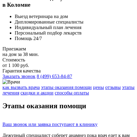
в Коломне
Выезд ветеринара на дом
Дипломированные специалисты
Индивидуальный план лечения
Персональный подбор лекарств
Помощь 24/7
Приезжаем
на дом за 38 мин.
Стоимость
от 1 100 руб.
Гарантия качества
Заказать звонок
8 (499) 653-84-87
как вызвать врача
этапы оказания помощи
цены
отзывы
этапы
лечения
скидки и акции
способы оплаты
Этапы
оказания помощи
Ваш
звонок
или
заявка
поступают в клинику
Дежурный специалист соберет
анамнез
пока врач едет к вам