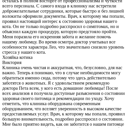
осталась в полном восторге от профессионализма и чуткости
всего персонала. С самого входа в клинику нас встретили
доброжелательные сотрудники, которые быстро и без лишней
волокиты оформили документы. Врач, к которому мы попали,
проявил настоящий интерес к состоянию здоровья нашего
кота. Он не только подробно расспросил о симптомах, но и
объяснил каждую процедуру, которую предстояло пройти.
Меня поразила его искренняя забота и желание помочь
нашему любимцу. Во время осмотра доктор учитывал все
особенности характера Лео, что значительно снизило уровень
стресса у нашего кота.
Хозяйка котика
Виктория
Клиника очень чистая и аккуратная, что, безусловно, для нас
важно. Теперь я понимаю, что в случае необходимости могу
обратиться именно сюда, потому что здесь действительно
заботятся о животных. Я с удовольствием рекомендую
доктора Пета всем, у кого есть домашние любимцы! После
всех анализов я получила доступные разъяснения о состоянии
здоровья своего питомца и рекомендации по уходу. Хочу
отметить, что клиника оборудована современным
оборудованием, что вселяет уверенность в высоком качестве
предоставляемых услуг. Врач, к которому мы попали, проявил
большую внимательность, подробно расспросил о состоянии.
Мне было приятно видеть, как он заботится о нашем питомце