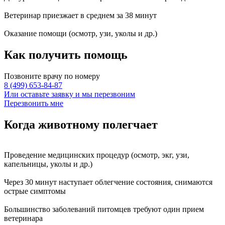
Ветеринар приезжает в среднем за
38 минут
Оказание
помощи
(осмотр, узи, уколы и др.)
Как получить
помощь
Позвоните врачу по номеру
8 (499) 653-84-87
Или оставьте заявку и мы перезвоним
Перезвонить мне
Когда животному
полегчает
Проведение
медицинских процедур
(осмотр, экг, узи,
капельницы, уколы и др.)
Через
30 минут
наступает
облегчение состояния
, снимаются
острые симптомы
Большинство заболеваний питомцев требуют
один прием
ветеринара