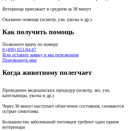
Ветеринар приезжает в среднем за
38 минут
Оказание
помощи
(осмотр, узи, уколы и др.)
Как получить
помощь
Позвоните врачу по номеру
8 (499) 653-84-87
Или оставьте заявку и мы перезвоним
Перезвонить мне
Когда животному
полегчает
Проведение
медицинских процедур
(осмотр, экг, узи,
капельницы, уколы и др.)
Через
30 минут
наступает
облегчение состояния
, снимаются
острые симптомы
Большинство заболеваний питомцев требуют
один прием
ветеринара