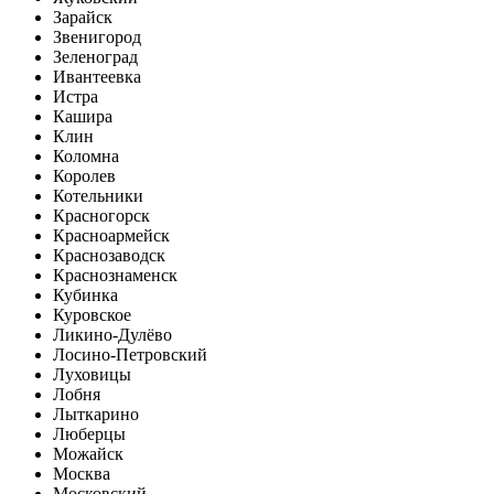
Зарайск
Звенигород
Зеленоград
Ивантеевка
Истра
Кашира
Клин
Коломна
Королев
Котельники
Красногорск
Красноармейск
Краснозаводск
Краснознаменск
Кубинка
Куровское
Ликино-Дулёво
Лосино-Петровский
Луховицы
Лобня
Лыткарино
Люберцы
Можайск
Москва
Московский