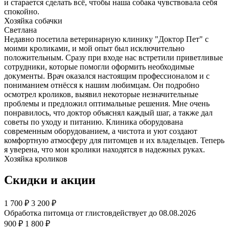
и старается сделать всё, чтобы наша собака чувствовала себя
спокойно.
Хозяйка собачки
Светлана
Недавно посетила ветеринарную клинику "Доктор Пет" с
моими кроликами, и мой опыт был исключительно
положительным. Сразу при входе нас встретили приветливые
сотрудники, которые помогли оформить необходимые
документы. Врач оказался настоящим профессионалом и с
пониманием отнёсся к нашим любимцам. Он подробно
осмотрел кроликов, выявил некоторые незначительные
проблемы и предложил оптимальные решения. Мне очень
понравилось, что доктор объяснял каждый шаг, а также дал
советы по уходу и питанию. Клиника оборудована
современным оборудованием, а чистота и уют создают
комфортную атмосферу для питомцев и их владельцев. Теперь
я уверена, что мои кролики находятся в надежных руках.
Хозяйка кроликов
Скидки и акции
1 700
₽
3 200 ₽
Обработка питомца от глистов
действует до 08.08.2026
900 ₽
1 800 ₽