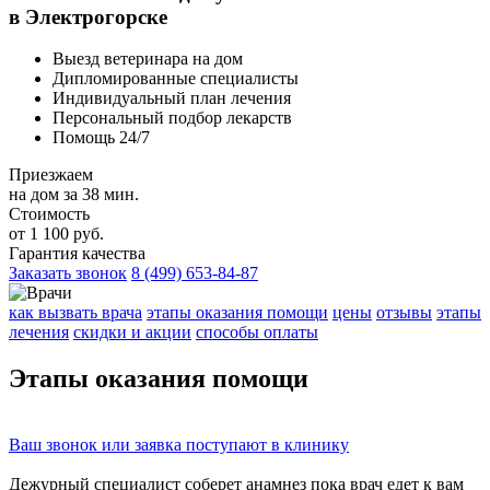
в Электрогорске
Выезд ветеринара на дом
Дипломированные специалисты
Индивидуальный план лечения
Персональный подбор лекарств
Помощь 24/7
Приезжаем
на дом за 38 мин.
Стоимость
от 1 100 руб.
Гарантия качества
Заказать звонок
8 (499) 653-84-87
как вызвать врача
этапы оказания помощи
цены
отзывы
этапы
лечения
скидки и акции
способы оплаты
Этапы
оказания помощи
Ваш
звонок
или
заявка
поступают в клинику
Дежурный специалист соберет
анамнез
пока врач едет к вам