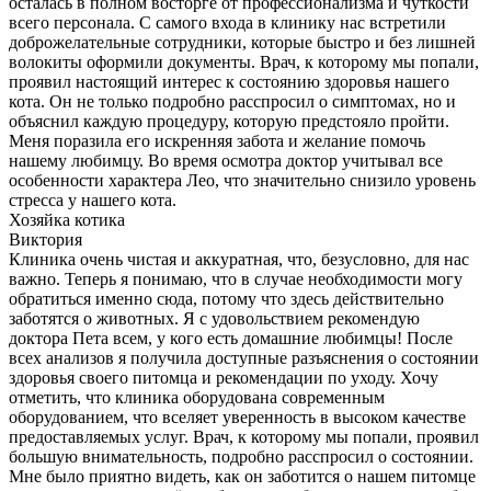
осталась в полном восторге от профессионализма и чуткости
всего персонала. С самого входа в клинику нас встретили
доброжелательные сотрудники, которые быстро и без лишней
волокиты оформили документы. Врач, к которому мы попали,
проявил настоящий интерес к состоянию здоровья нашего
кота. Он не только подробно расспросил о симптомах, но и
объяснил каждую процедуру, которую предстояло пройти.
Меня поразила его искренняя забота и желание помочь
нашему любимцу. Во время осмотра доктор учитывал все
особенности характера Лео, что значительно снизило уровень
стресса у нашего кота.
Хозяйка котика
Виктория
Клиника очень чистая и аккуратная, что, безусловно, для нас
важно. Теперь я понимаю, что в случае необходимости могу
обратиться именно сюда, потому что здесь действительно
заботятся о животных. Я с удовольствием рекомендую
доктора Пета всем, у кого есть домашние любимцы! После
всех анализов я получила доступные разъяснения о состоянии
здоровья своего питомца и рекомендации по уходу. Хочу
отметить, что клиника оборудована современным
оборудованием, что вселяет уверенность в высоком качестве
предоставляемых услуг. Врач, к которому мы попали, проявил
большую внимательность, подробно расспросил о состоянии.
Мне было приятно видеть, как он заботится о нашем питомце