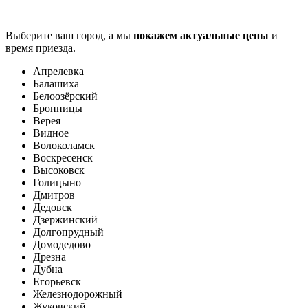
Выберите ваш город, а мы
покажем актуальные цены
и
время приезда.
Апрелевка
Балашиха
Белоозёрский
Бронницы
Верея
Видное
Волоколамск
Воскресенск
Высоковск
Голицыно
Дмитров
Дедовск
Дзержинский
Долгопрудный
Домодедово
Дрезна
Дубна
Егорьевск
Железнодорожный
Жуковский