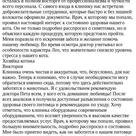
осталась в полном восторге от профессионализма и чуткости
всего персонала. С самого входа в клинику нас встретили
доброжелательные сотрудники, которые быстро и без лишней
волокиты оформили документы. Врач, к которому мы попали,
проявил настоящий интерес к состоянию здоровья нашего
кота. Он не только подробно расспросил о симптомах, но и
объяснил каждую процедуру, которую предстояло пройти.
Меня поразила его искренняя забота и желание помочь
нашему любимцу. Во время осмотра доктор учитывал все
особенности характера Лео, что значительно снизило уровень
стресса у нашего кота.
Хозяйка котика
Виктория
Клиника очень чистая и аккуратная, что, безусловно, для нас
важно. Теперь я понимаю, что в случае необходимости могу
обратиться именно сюда, потому что здесь действительно
заботятся о животных. Я с удовольствием рекомендую
доктора Пета всем, у кого есть домашние любимцы! После
всех анализов я получила доступные разъяснения о состоянии
здоровья своего питомца и рекомендации по уходу. Хочу
отметить, что клиника оборудована современным
оборудованием, что вселяет уверенность в высоком качестве
предоставляемых услуг. Врач, к которому мы попали, проявил
большую внимательность, подробно расспросил о состоянии.
Мне было приятно видеть, как он заботится о нашем питомце