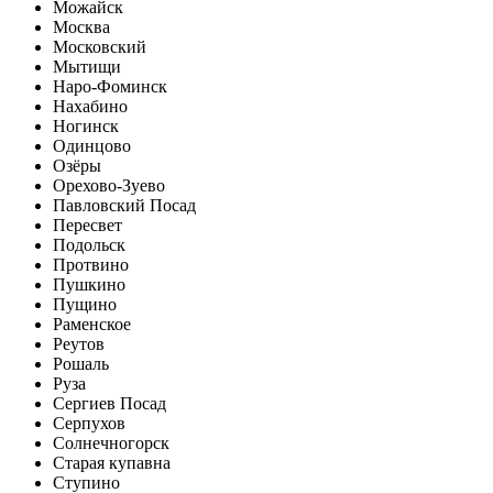
Можайск
Москва
Московский
Мытищи
Наро-Фоминск
Нахабино
Ногинск
Одинцово
Озёры
Орехово-Зуево
Павловский Посад
Пересвет
Подольск
Протвино
Пушкино
Пущино
Раменское
Реутов
Рошаль
Руза
Сергиев Посад
Серпухов
Солнечногорск
Старая купавна
Ступино