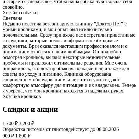
и старается сделать всё, чтобы наша собака чувствовала себя
спокойно.
Хозяйка собачки
Светлана
Недавно посетила ветеринарную клинику "Доктор Пет" с
моими кроликами, и мой опыт был исключительно
положительным. Сразу при входе нас встретили приветливые
сотрудники, которые помогли оформить необходимые
документы. Врач оказался настоящим профессионалом и с
пониманием отнёсся к нашим любимцам. Он подробно
осмотрел кроликов, выявил некоторые незначительные
проблемы и предложил оптимальные решения. Мне очень
понравилось, что доктор объяснял каждый шаг, а также дал
советы по уходу и питанию. Клиника оборудована
современным оборудованием, а чистота и уют создают
комфортную атмосферу для питомцев и их владельцев. Теперь
я уверена, что мои кролики находятся в надежных руках.
Хозяйка кроликов
Скидки и акции
1 700
₽
3 200 ₽
Обработка питомца от глистов
действует до 08.08.2026
900 ₽
1 800 ₽