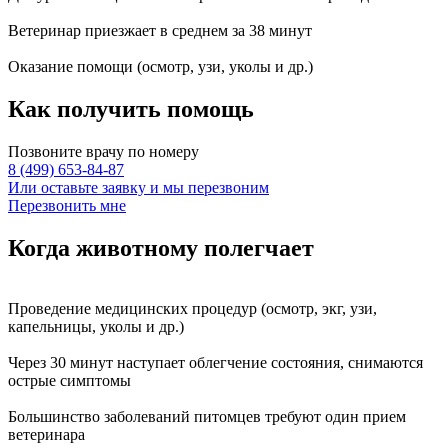
Ветеринар приезжает в среднем за
38 минут
Оказание
помощи
(осмотр, узи, уколы и др.)
Как получить
помощь
Позвоните врачу по номеру
8 (499) 653-84-87
Или оставьте заявку и мы перезвоним
Перезвонить мне
Когда животному
полегчает
Проведение
медицинских процедур
(осмотр, экг, узи,
капельницы, уколы и др.)
Через
30 минут
наступает
облегчение состояния
, снимаются
острые симптомы
Большинство заболеваний питомцев требуют
один прием
ветеринара