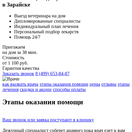
в Зарайске
Выезд ветеринара на дом
Дипломированные специалисты
Индивидуальный план лечения
Персональный подбор лекарств
Помощь 24/7
Приезжаем
на дом за 38 мин.
Стоимость
от 1 100 руб.
Гарантия качества
Заказать звонок
8 (499) 653-84-87
как вызвать врача
этапы оказания помощи
цены
отзывы
этапы
лечения
скидки и акции
способы оплаты
Этапы
оказания помощи
Ваш
звонок
или
заявка
поступают в клинику
Дежурный специалист соберет
анамнез
пока врач едет к вам