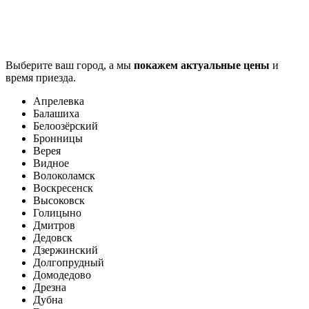
Выберите ваш город, а мы
покажем актуальные цены
и
время приезда.
Апрелевка
Балашиха
Белоозёрский
Бронницы
Верея
Видное
Волоколамск
Воскресенск
Высоковск
Голицыно
Дмитров
Дедовск
Дзержинский
Долгопрудный
Домодедово
Дрезна
Дубна