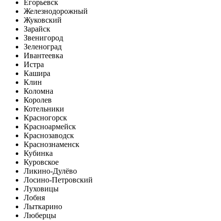
Егорьевск
Железнодорожный
Жуковский
Зарайск
Звенигород
Зеленоград
Ивантеевка
Истра
Кашира
Клин
Коломна
Королев
Котельники
Красногорск
Красноармейск
Краснозаводск
Краснознаменск
Кубинка
Куровское
Ликино-Дулёво
Лосино-Петровский
Луховицы
Лобня
Лыткарино
Люберцы