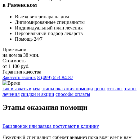
в Раменском
Выезд ветеринара на дом
Дипломированные специалисты
Индивидуальный план лечения
Персональный подбор лекарств
Помощь 24/7
Приезжаем
на дом за 38 мин.
Стоимость
от 1 100 руб.
Гарантия качества
Заказать звонок
8 (499) 653-84-87
как вызвать врача
этапы оказания помощи
цены
отзывы
этапы
лечения
скидки и акции
способы оплаты
Этапы
оказания помощи
Ваш
звонок
или
заявка
поступают в клинику
Дежурный специалист соберет
анамнез
пока врач едет к вам