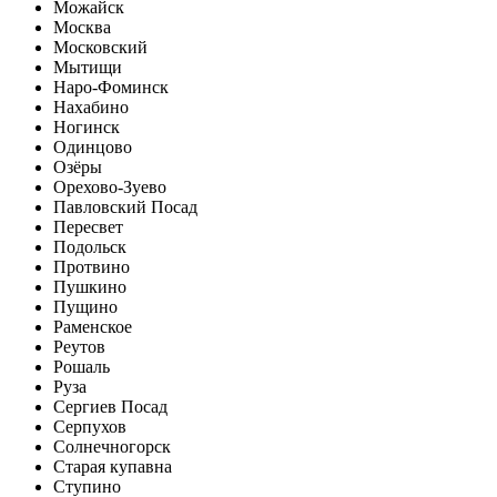
Можайск
Москва
Московский
Мытищи
Наро-Фоминск
Нахабино
Ногинск
Одинцово
Озёры
Орехово-Зуево
Павловский Посад
Пересвет
Подольск
Протвино
Пушкино
Пущино
Раменское
Реутов
Рошаль
Руза
Сергиев Посад
Серпухов
Солнечногорск
Старая купавна
Ступино