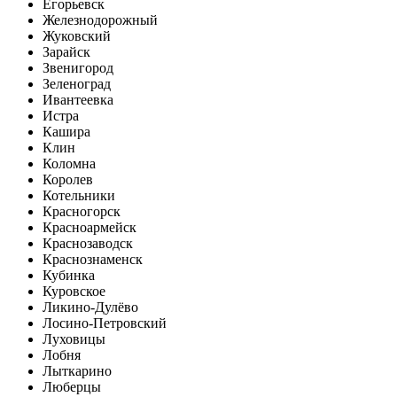
Егорьевск
Железнодорожный
Жуковский
Зарайск
Звенигород
Зеленоград
Ивантеевка
Истра
Кашира
Клин
Коломна
Королев
Котельники
Красногорск
Красноармейск
Краснозаводск
Краснознаменск
Кубинка
Куровское
Ликино-Дулёво
Лосино-Петровский
Луховицы
Лобня
Лыткарино
Люберцы