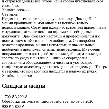
и старается сделать всё, чтобы наша собака чувствовала себя
спокойно.
Хозяйка собачки
Светлана
Недавно посетила ветеринарную клинику "Доктор Пет" с
моими кроликами, и мой опыт был исключительно
положительным. Сразу при входе нас встретили приветливые
сотрудники, которые помогли оформить необходимые
документы. Врач оказался настоящим профессионалом и с
пониманием отнёсся к нашим любимцам. Он подробно
осмотрел кроликов, выявил некоторые незначительные
проблемы и предложил оптимальные решения. Мне очень
понравилось, что доктор объяснял каждый шаг, а также дал
советы по уходу и питанию. Клиника оборудована
современным оборудованием, а чистота и уют создают
комфортную атмосферу для питомцев и их владельцев. Теперь
я уверена, что мои кролики находятся в надежных руках.
Хозяйка кроликов
Скидки и акции
1 700
₽
3 200 ₽
Обработка питомца от глистов
действует до 09.08.2026
900 ₽
1 800 ₽