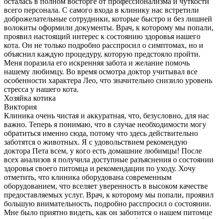
осталась в полном восторге от профессионализма и чуткости
всего персонала. С самого входа в клинику нас встретили
доброжелательные сотрудники, которые быстро и без лишней
волокиты оформили документы. Врач, к которому мы попали,
проявил настоящий интерес к состоянию здоровья нашего
кота. Он не только подробно расспросил о симптомах, но и
объяснил каждую процедуру, которую предстояло пройти.
Меня поразила его искренняя забота и желание помочь
нашему любимцу. Во время осмотра доктор учитывал все
особенности характера Лео, что значительно снизило уровень
стресса у нашего кота.
Хозяйка котика
Виктория
Клиника очень чистая и аккуратная, что, безусловно, для нас
важно. Теперь я понимаю, что в случае необходимости могу
обратиться именно сюда, потому что здесь действительно
заботятся о животных. Я с удовольствием рекомендую
доктора Пета всем, у кого есть домашние любимцы! После
всех анализов я получила доступные разъяснения о состоянии
здоровья своего питомца и рекомендации по уходу. Хочу
отметить, что клиника оборудована современным
оборудованием, что вселяет уверенность в высоком качестве
предоставляемых услуг. Врач, к которому мы попали, проявил
большую внимательность, подробно расспросил о состоянии.
Мне было приятно видеть, как он заботится о нашем питомце