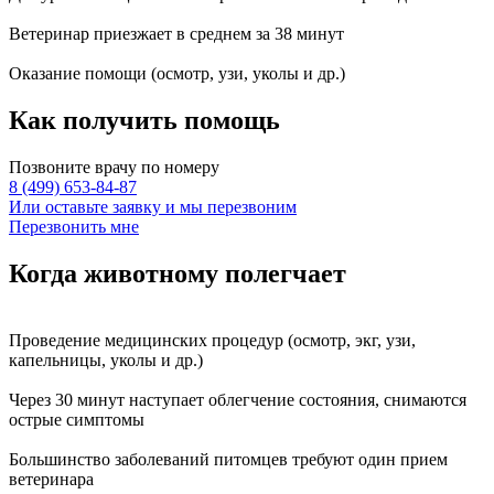
Ветеринар приезжает в среднем за
38 минут
Оказание
помощи
(осмотр, узи, уколы и др.)
Как получить
помощь
Позвоните врачу по номеру
8 (499) 653-84-87
Или оставьте заявку и мы перезвоним
Перезвонить мне
Когда животному
полегчает
Проведение
медицинских процедур
(осмотр, экг, узи,
капельницы, уколы и др.)
Через
30 минут
наступает
облегчение состояния
, снимаются
острые симптомы
Большинство заболеваний питомцев требуют
один прием
ветеринара