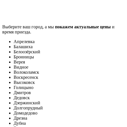
Выберите ваш город, а мы
покажем актуальные цены
и
время приезда.
Апрелевка
Балашиха
Белоозёрский
Бронницы
Верея
Видное
Волоколамск
Воскресенск
Высоковск
Голицыно
Дмитров
Дедовск
Дзержинский
Долгопрудный
Домодедово
Дрезна
Дубна