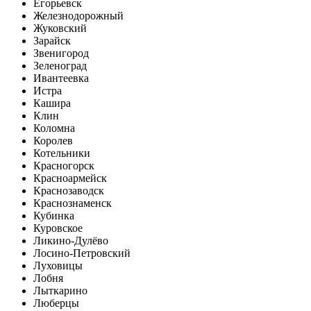
Егорьевск
Железнодорожный
Жуковский
Зарайск
Звенигород
Зеленоград
Ивантеевка
Истра
Кашира
Клин
Коломна
Королев
Котельники
Красногорск
Красноармейск
Краснозаводск
Краснознаменск
Кубинка
Куровское
Ликино-Дулёво
Лосино-Петровский
Луховицы
Лобня
Лыткарино
Люберцы