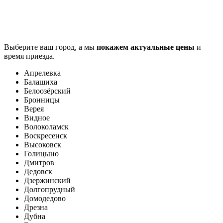
Выберите ваш город, а мы
покажем актуальные цены
и
время приезда.
Апрелевка
Балашиха
Белоозёрский
Бронницы
Верея
Видное
Волоколамск
Воскресенск
Высоковск
Голицыно
Дмитров
Дедовск
Дзержинский
Долгопрудный
Домодедово
Дрезна
Дубна