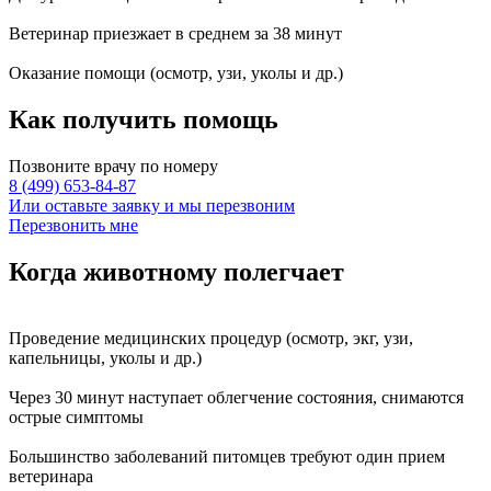
Ветеринар приезжает в среднем за
38 минут
Оказание
помощи
(осмотр, узи, уколы и др.)
Как получить
помощь
Позвоните врачу по номеру
8 (499) 653-84-87
Или оставьте заявку и мы перезвоним
Перезвонить мне
Когда животному
полегчает
Проведение
медицинских процедур
(осмотр, экг, узи,
капельницы, уколы и др.)
Через
30 минут
наступает
облегчение состояния
, снимаются
острые симптомы
Большинство заболеваний питомцев требуют
один прием
ветеринара