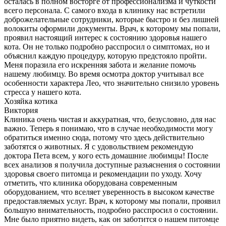
осталась в полном восторге от профессионализма и чуткости
всего персонала. С самого входа в клинику нас встретили
доброжелательные сотрудники, которые быстро и без лишней
волокиты оформили документы. Врач, к которому мы попали,
проявил настоящий интерес к состоянию здоровья нашего
кота. Он не только подробно расспросил о симптомах, но и
объяснил каждую процедуру, которую предстояло пройти.
Меня поразила его искренняя забота и желание помочь
нашему любимцу. Во время осмотра доктор учитывал все
особенности характера Лео, что значительно снизило уровень
стресса у нашего кота.
Хозяйка котика
Виктория
Клиника очень чистая и аккуратная, что, безусловно, для нас
важно. Теперь я понимаю, что в случае необходимости могу
обратиться именно сюда, потому что здесь действительно
заботятся о животных. Я с удовольствием рекомендую
доктора Пета всем, у кого есть домашние любимцы! После
всех анализов я получила доступные разъяснения о состоянии
здоровья своего питомца и рекомендации по уходу. Хочу
отметить, что клиника оборудована современным
оборудованием, что вселяет уверенность в высоком качестве
предоставляемых услуг. Врач, к которому мы попали, проявил
большую внимательность, подробно расспросил о состоянии.
Мне было приятно видеть, как он заботится о нашем питомце