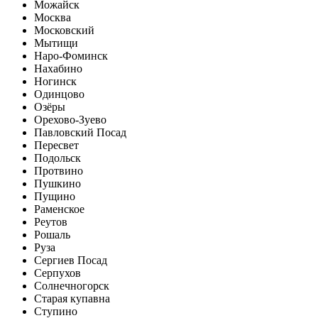
Можайск
Москва
Московский
Мытищи
Наро-Фоминск
Нахабино
Ногинск
Одинцово
Озёры
Орехово-Зуево
Павловский Посад
Пересвет
Подольск
Протвино
Пушкино
Пущино
Раменское
Реутов
Рошаль
Руза
Сергиев Посад
Серпухов
Солнечногорск
Старая купавна
Ступино