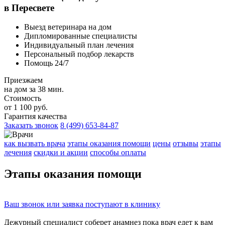
в Пересвете
Выезд ветеринара на дом
Дипломированные специалисты
Индивидуальный план лечения
Персональный подбор лекарств
Помощь 24/7
Приезжаем
на дом за 38 мин.
Стоимость
от 1 100 руб.
Гарантия качества
Заказать звонок
8 (499) 653-84-87
как вызвать врача
этапы оказания помощи
цены
отзывы
этапы
лечения
скидки и акции
способы оплаты
Этапы
оказания помощи
Ваш
звонок
или
заявка
поступают в клинику
Дежурный специалист соберет
анамнез
пока врач едет к вам