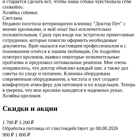
и старается сделать всё, чтобы наша собака чувствовала себя
спокойно.
Хозяйка собачки
Светлана
Недавно посетила ветеринарную клинику "Доктор Пет" с
моими кроликами, и мой опыт был исключительно
положительным. Сразу при входе нас встретили приветливые
сотрудники, которые помогли оформить необходимые
документы. Врач оказался настоящим профессионалом и с
пониманием отнёсся к нашим любимцам. Он подробно
осмотрел кроликов, выявил некоторые незначительные
проблемы и предложил оптимальные решения. Мне очень
понравилось, что доктор объяснял каждый шаг, а также дал
советы по уходу и питанию. Клиника оборудована
современным оборудованием, а чистота и уют создают
комфортную атмосферу для питомцев и их владельцев. Теперь
я уверена, что мои кролики находятся в надежных руках.
Хозяйка кроликов
Скидки и акции
1 700
₽
3 200 ₽
Обработка питомца от глистов
действует до 08.08.2026
900 ₽
1 800 ₽