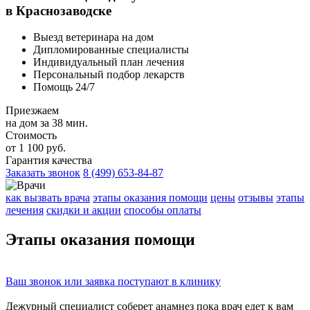
в Краснозаводске
Выезд ветеринара на дом
Дипломированные специалисты
Индивидуальный план лечения
Персональный подбор лекарств
Помощь 24/7
Приезжаем
на дом за 38 мин.
Стоимость
от 1 100 руб.
Гарантия качества
Заказать звонок
8 (499) 653-84-87
как вызвать врача
этапы оказания помощи
цены
отзывы
этапы
лечения
скидки и акции
способы оплаты
Этапы
оказания помощи
Ваш
звонок
или
заявка
поступают в клинику
Дежурный специалист соберет
анамнез
пока врач едет к вам