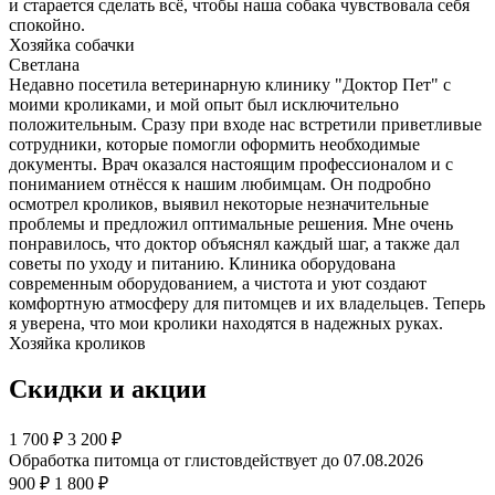
и старается сделать всё, чтобы наша собака чувствовала себя
спокойно.
Хозяйка собачки
Светлана
Недавно посетила ветеринарную клинику "Доктор Пет" с
моими кроликами, и мой опыт был исключительно
положительным. Сразу при входе нас встретили приветливые
сотрудники, которые помогли оформить необходимые
документы. Врач оказался настоящим профессионалом и с
пониманием отнёсся к нашим любимцам. Он подробно
осмотрел кроликов, выявил некоторые незначительные
проблемы и предложил оптимальные решения. Мне очень
понравилось, что доктор объяснял каждый шаг, а также дал
советы по уходу и питанию. Клиника оборудована
современным оборудованием, а чистота и уют создают
комфортную атмосферу для питомцев и их владельцев. Теперь
я уверена, что мои кролики находятся в надежных руках.
Хозяйка кроликов
Скидки и акции
1 700
₽
3 200 ₽
Обработка питомца от глистов
действует до 07.08.2026
900 ₽
1 800 ₽