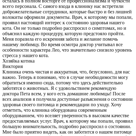
осталась в полном восторге от профессионализма и чуткости
всего персонала. С самого входа в клинику нас встретили
доброжелательные сотрудники, которые быстро и без лишней
волокиты оформили документы. Врач, к которому мы попали,
проявил настоящий интерес к состоянию здоровья нашего
кота. Он не только подробно расспросил о симптомах, но и
объяснил каждую процедуру, которую предстояло пройти.
Меня поразила его искренняя забота и желание помочь
нашему любимцу. Во время осмотра доктор учитывал все
особенности характера Лео, что значительно снизило уровень
стресса у нашего кота.
Хозяйка котика
Виктория
Клиника очень чистая и аккуратная, что, безусловно, для нас
важно. Теперь я понимаю, что в случае необходимости могу
обратиться именно сюда, потому что здесь действительно
заботятся о животных. Я с удовольствием рекомендую
доктора Пета всем, у кого есть домашние любимцы! После
всех анализов я получила доступные разъяснения о состоянии
здоровья своего питомца и рекомендации по уходу. Хочу
отметить, что клиника оборудована современным
оборудованием, что вселяет уверенность в высоком качестве
предоставляемых услуг. Врач, к которому мы попали, проявил
большую внимательность, подробно расспросил о состоянии.
Мне было приятно видеть, как он заботится о нашем питомце