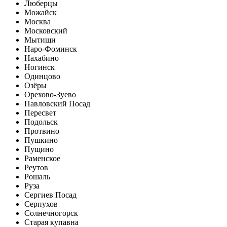
Люберцы
Можайск
Москва
Московский
Мытищи
Наро-Фоминск
Нахабино
Ногинск
Одинцово
Озёры
Орехово-Зуево
Павловский Посад
Пересвет
Подольск
Протвино
Пушкино
Пущино
Раменское
Реутов
Рошаль
Руза
Сергиев Посад
Серпухов
Солнечногорск
Старая купавна