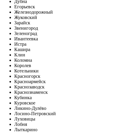
Дубна
Егорьевск
Железнодорожный
Жуковский
Зарайск
Звенигород
Зеленоград
Ивантеевка
Истра
Кашира
Клин
Коломна
Королев
Котельники
Красногорск
Красноармейск
Краснозаводск
Краснознаменск
Кубинка
Куровское
Ликино-Дулёво
Лосино-Петровский
Луховицы
Лобня
Лыткарино