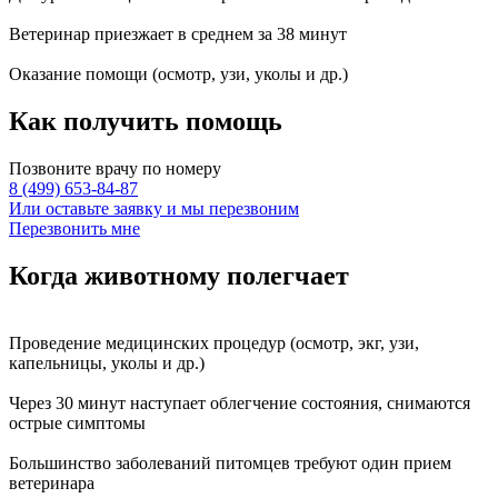
Ветеринар приезжает в среднем за
38 минут
Оказание
помощи
(осмотр, узи, уколы и др.)
Как получить
помощь
Позвоните врачу по номеру
8 (499) 653-84-87
Или оставьте заявку и мы перезвоним
Перезвонить мне
Когда животному
полегчает
Проведение
медицинских процедур
(осмотр, экг, узи,
капельницы, уколы и др.)
Через
30 минут
наступает
облегчение состояния
, снимаются
острые симптомы
Большинство заболеваний питомцев требуют
один прием
ветеринара