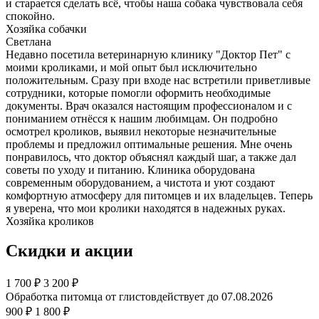
и старается сделать всё, чтобы наша собака чувствовала себя
спокойно.
Хозяйка собачки
Светлана
Недавно посетила ветеринарную клинику "Доктор Пет" с
моими кроликами, и мой опыт был исключительно
положительным. Сразу при входе нас встретили приветливые
сотрудники, которые помогли оформить необходимые
документы. Врач оказался настоящим профессионалом и с
пониманием отнёсся к нашим любимцам. Он подробно
осмотрел кроликов, выявил некоторые незначительные
проблемы и предложил оптимальные решения. Мне очень
понравилось, что доктор объяснял каждый шаг, а также дал
советы по уходу и питанию. Клиника оборудована
современным оборудованием, а чистота и уют создают
комфортную атмосферу для питомцев и их владельцев. Теперь
я уверена, что мои кролики находятся в надежных руках.
Хозяйка кроликов
Скидки и акции
1 700
₽
3 200 ₽
Обработка питомца от глистов
действует до 07.08.2026
900 ₽
1 800 ₽