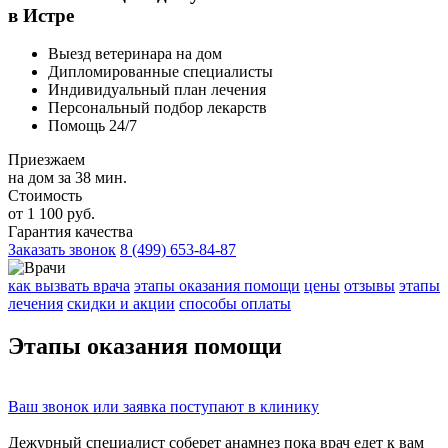
в Истре
Выезд ветеринара на дом
Дипломированные специалисты
Индивидуальный план лечения
Персональный подбор лекарств
Помощь 24/7
Приезжаем
на дом за 38 мин.
Стоимость
от 1 100 руб.
Гарантия качества
Заказать звонок
8 (499) 653-84-87
как вызвать врача
этапы оказания помощи
цены
отзывы
этапы
лечения
скидки и акции
способы оплаты
Этапы
оказания помощи
Ваш
звонок
или
заявка
поступают в клинику
Дежурный специалист соберет
анамнез
пока врач едет к вам