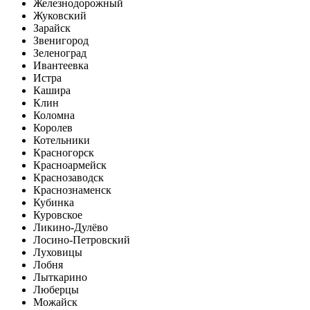
Железнодорожный
Жуковский
Зарайск
Звенигород
Зеленоград
Ивантеевка
Истра
Кашира
Клин
Коломна
Королев
Котельники
Красногорск
Красноармейск
Краснозаводск
Краснознаменск
Кубинка
Куровское
Ликино-Дулёво
Лосино-Петровский
Луховицы
Лобня
Лыткарино
Люберцы
Можайск