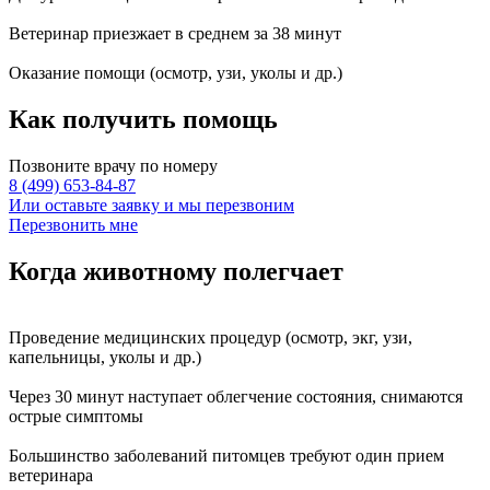
Ветеринар приезжает в среднем за
38 минут
Оказание
помощи
(осмотр, узи, уколы и др.)
Как получить
помощь
Позвоните врачу по номеру
8 (499) 653-84-87
Или оставьте заявку и мы перезвоним
Перезвонить мне
Когда животному
полегчает
Проведение
медицинских процедур
(осмотр, экг, узи,
капельницы, уколы и др.)
Через
30 минут
наступает
облегчение состояния
, снимаются
острые симптомы
Большинство заболеваний питомцев требуют
один прием
ветеринара