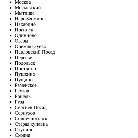
Москва
Московский
Мытищи
Наро-Фоминск
Нахабино
Ногинск
Одинцово
Озёры
Орехово-Зуево
Павловский Посад
Пересвет
Подольск
Протвино
Пушкино
Пущино
Раменское
Реутов
Рошаль
Руза
Сергиев Посад
Серпухов
Солнечногорск
Старая купавна
Ступино
Сходня