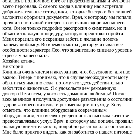
осталась в полном восторге от профессионализма и чуткости
всего персонала. С самого входа в клинику нас встретили
доброжелательные сотрудники, которые быстро и без лишней
волокиты оформили документы. Врач, к которому мы попали,
проявил настоящий интерес к состоянию здоровья нашего
кота. Он не только подробно расспросил о симптомах, но и
объяснил каждую процедуру, которую предстояло пройти.
Меня поразила его искренняя забота и желание помочь
нашему любимцу. Во время осмотра доктор учитывал все
особенности характера Лео, что значительно снизило уровень
стресса у нашего кота.
Хозяйка котика
Виктория
Клиника очень чистая и аккуратная, что, безусловно, для нас
важно. Теперь я понимаю, что в случае необходимости могу
обратиться именно сюда, потому что здесь действительно
заботятся о животных. Я с удовольствием рекомендую
доктора Пета всем, у кого есть домашние любимцы! После
всех анализов я получила доступные разъяснения о состоянии
здоровья своего питомца и рекомендации по уходу. Хочу
отметить, что клиника оборудована современным
оборудованием, что вселяет уверенность в высоком качестве
предоставляемых услуг. Врач, к которому мы попали, проявил
большую внимательность, подробно расспросил о состоянии.
Мне было приятно видеть, как он заботится о нашем питомце