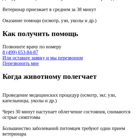
Ветеринар приезжает в среднем за
38 минут
Оказание
помощи
(осмотр, узи, уколы и др.)
Как получить
помощь
Позвоните врачу по номеру
8 (499) 653-84-87
Или оставьте заявку и мы перезвоним
Перезвонить мне
Когда животному
полегчает
Проведение
медицинских процедур
(осмотр, экг, узи,
капельницы, уколы и др.)
Через
30 минут
наступает
облегчение состояния
, снимаются
острые симптомы
Большинство заболеваний питомцев требуют
один прием
ветеринара