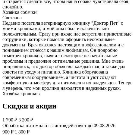
и старается сделать всё, чтобы наша собака чувствовала себя
спокойно.
Хозяйка собачки
Светлана
Недавно посетила ветеринарную клинику "Доктор Пет" с
моими кроликами, и мой опыт был исключительно
положительным. Сразу при входе нас встретили приветливые
сотрудники, которые помогли оформить необходимые
документы. Врач оказался настоящим профессионалом и с
пониманием отнёсся к нашим любимцам. Он подробно
осмотрел кроликов, выявил некоторые незначительные
проблемы и предложил оптимальные решения. Мне очень
понравилось, что доктор объяснял каждый шаг, а также дал
советы по уходу и питанию. Клиника оборудована
современным оборудованием, а чистота и уют создают
комфортную атмосферу для питомцев и их владельцев. Теперь
я уверена, что мои кролики находятся в надежных руках.
Хозяйка кроликов
Скидки и акции
1 700
₽
3 200 ₽
Обработка питомца от глистов
действует до 09.08.2026
900 ₽
1 800 ₽