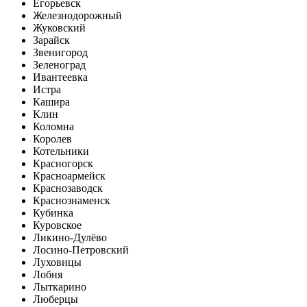
Егорьевск
Железнодорожный
Жуковский
Зарайск
Звенигород
Зеленоград
Ивантеевка
Истра
Кашира
Клин
Коломна
Королев
Котельники
Красногорск
Красноармейск
Краснозаводск
Краснознаменск
Кубинка
Куровское
Ликино-Дулёво
Лосино-Петровский
Луховицы
Лобня
Лыткарино
Люберцы