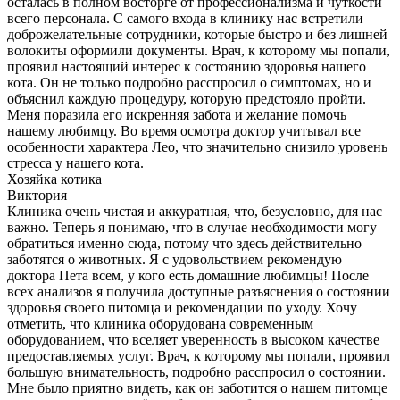
осталась в полном восторге от профессионализма и чуткости
всего персонала. С самого входа в клинику нас встретили
доброжелательные сотрудники, которые быстро и без лишней
волокиты оформили документы. Врач, к которому мы попали,
проявил настоящий интерес к состоянию здоровья нашего
кота. Он не только подробно расспросил о симптомах, но и
объяснил каждую процедуру, которую предстояло пройти.
Меня поразила его искренняя забота и желание помочь
нашему любимцу. Во время осмотра доктор учитывал все
особенности характера Лео, что значительно снизило уровень
стресса у нашего кота.
Хозяйка котика
Виктория
Клиника очень чистая и аккуратная, что, безусловно, для нас
важно. Теперь я понимаю, что в случае необходимости могу
обратиться именно сюда, потому что здесь действительно
заботятся о животных. Я с удовольствием рекомендую
доктора Пета всем, у кого есть домашние любимцы! После
всех анализов я получила доступные разъяснения о состоянии
здоровья своего питомца и рекомендации по уходу. Хочу
отметить, что клиника оборудована современным
оборудованием, что вселяет уверенность в высоком качестве
предоставляемых услуг. Врач, к которому мы попали, проявил
большую внимательность, подробно расспросил о состоянии.
Мне было приятно видеть, как он заботится о нашем питомце