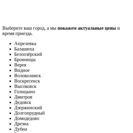
Выберите ваш город, а мы
покажем актуальные цены
и
время приезда.
Апрелевка
Балашиха
Белоозёрский
Бронницы
Верея
Видное
Волоколамск
Воскресенск
Высоковск
Голицыно
Дмитров
Дедовск
Дзержинский
Долгопрудный
Домодедово
Дрезна
Дубна