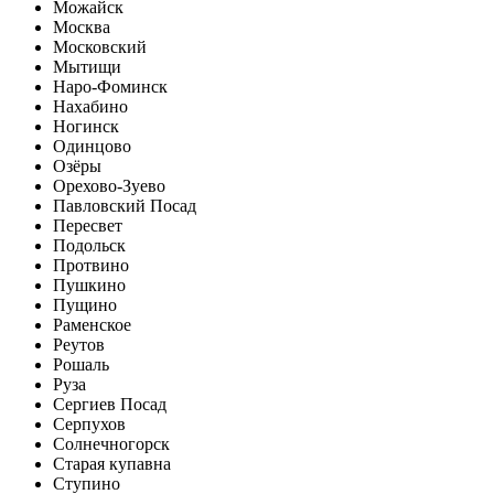
Можайск
Москва
Московский
Мытищи
Наро-Фоминск
Нахабино
Ногинск
Одинцово
Озёры
Орехово-Зуево
Павловский Посад
Пересвет
Подольск
Протвино
Пушкино
Пущино
Раменское
Реутов
Рошаль
Руза
Сергиев Посад
Серпухов
Солнечногорск
Старая купавна
Ступино