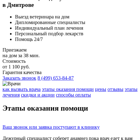
в Дмитрове
Выезд ветеринара на дом
Дипломированные специалисты
Индивидуальный план лечения
Персональный подбор лекарств
Помощь 24/7
Приезжаем
на дом за 38 мин.
Стоимость
от 1 100 руб.
Гарантия качества
Заказать звонок
8 (499) 653-84-87
как вызвать врача
этапы оказания помощи
цены
отзывы
этапы
лечения
скидки и акции
способы оплаты
Этапы
оказания помощи
Ваш
звонок
или
заявка
поступают в клинику
Дежурный специалист соберет
анамнез
пока врач едет к вам