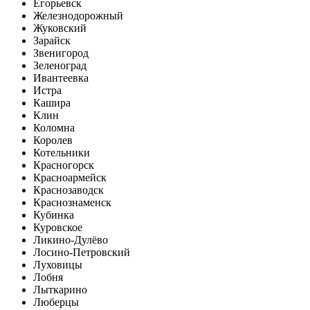
Егорьевск
Железнодорожный
Жуковский
Зарайск
Звенигород
Зеленоград
Ивантеевка
Истра
Кашира
Клин
Коломна
Королев
Котельники
Красногорск
Красноармейск
Краснозаводск
Краснознаменск
Кубинка
Куровское
Ликино-Дулёво
Лосино-Петровский
Луховицы
Лобня
Лыткарино
Люберцы