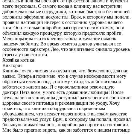
осталась в полном восторге от профессионализма и чуткости
всего персонала. С самого входа в клинику нас встретили
доброжелательные сотрудники, которые быстро и без лишней
волокиты оформили документы. Врач, к которому мы попали,
проявил настоящий интерес к состоянию здоровья нашего
кота. Он не только подробно расспросил о симптомах, но и
объяснил каждую процедуру, которую предстояло пройти.
Меня поразила его искренняя забота и желание помочь
нашему любимцу. Во время осмотра доктор учитывал все
особенности характера Лео, что значительно снизило уровень
стресса у нашего кота.
Хозяйка котика
Виктория
Клиника очень чистая и аккуратная, что, безусловно, для нас
важно. Теперь я понимаю, что в случае необходимости могу
обратиться именно сюда, потому что здесь действительно
заботятся о животных. Я с удовольствием рекомендую
доктора Пета всем, у кого есть домашние любимцы! После
всех анализов я получила доступные разъяснения о состоянии
здоровья своего питомца и рекомендации по уходу. Хочу
отметить, что клиника оборудована современным
оборудованием, что вселяет уверенность в высоком качестве
предоставляемых услуг. Врач, к которому мы попали, проявил
большую внимательность, подробно расспросил о состоянии.
Мне было приятно видеть, как он заботится о нашем питомце