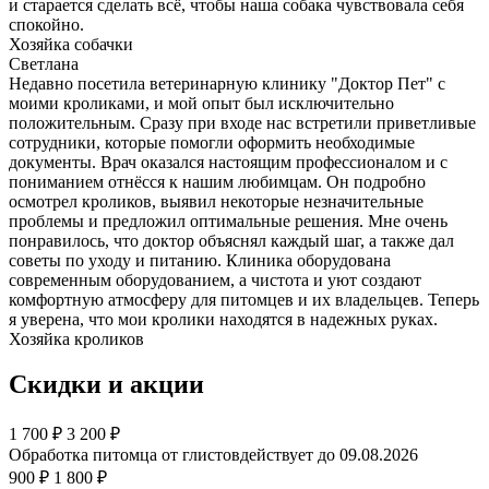
и старается сделать всё, чтобы наша собака чувствовала себя
спокойно.
Хозяйка собачки
Светлана
Недавно посетила ветеринарную клинику "Доктор Пет" с
моими кроликами, и мой опыт был исключительно
положительным. Сразу при входе нас встретили приветливые
сотрудники, которые помогли оформить необходимые
документы. Врач оказался настоящим профессионалом и с
пониманием отнёсся к нашим любимцам. Он подробно
осмотрел кроликов, выявил некоторые незначительные
проблемы и предложил оптимальные решения. Мне очень
понравилось, что доктор объяснял каждый шаг, а также дал
советы по уходу и питанию. Клиника оборудована
современным оборудованием, а чистота и уют создают
комфортную атмосферу для питомцев и их владельцев. Теперь
я уверена, что мои кролики находятся в надежных руках.
Хозяйка кроликов
Скидки и акции
1 700
₽
3 200 ₽
Обработка питомца от глистов
действует до 09.08.2026
900 ₽
1 800 ₽