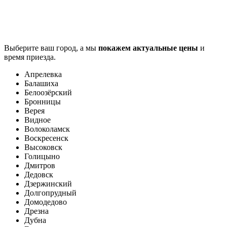
Выберите ваш город, а мы
покажем актуальные цены
и
время приезда.
Апрелевка
Балашиха
Белоозёрский
Бронницы
Верея
Видное
Волоколамск
Воскресенск
Высоковск
Голицыно
Дмитров
Дедовск
Дзержинский
Долгопрудный
Домодедово
Дрезна
Дубна