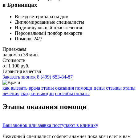
в Бронницах
Выезд ветеринара на дом
Дипломированные специалисты
Индивидуальный план лечения
Персональный подбор лекарств
Помощь 24/7
Приезжаем
на дом за 38 мин.
Стоимость
от 1 100 руб.
Гарантия качества
Заказать звонок
8 (499) 653-84-87
как вызвать врача
этапы оказания помощи
цены
отзывы
этапы
лечения
скидки и акции
способы оплаты
Этапы
оказания помощи
Ваш
звонок
или
заявка
поступают в клинику
Дежурный специалист соберет
анамнез
пока врач едет к вам