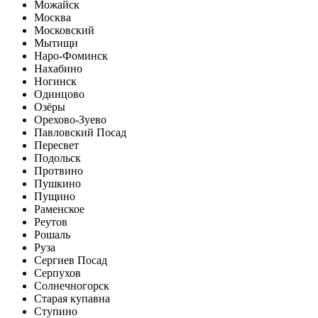
Можайск
Москва
Московский
Мытищи
Наро-Фоминск
Нахабино
Ногинск
Одинцово
Озёры
Орехово-Зуево
Павловский Посад
Пересвет
Подольск
Протвино
Пушкино
Пущино
Раменское
Реутов
Рошаль
Руза
Сергиев Посад
Серпухов
Солнечногорск
Старая купавна
Ступино