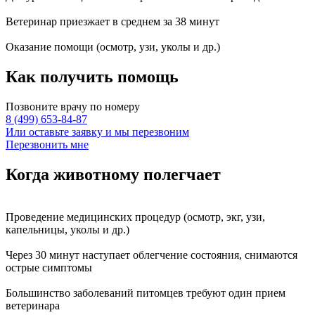
Ветеринар приезжает в среднем за
38 минут
Оказание
помощи
(осмотр, узи, уколы и др.)
Как получить
помощь
Позвоните врачу по номеру
8 (499) 653-84-87
Или оставьте заявку и мы перезвоним
Перезвонить мне
Когда животному
полегчает
Проведение
медицинских процедур
(осмотр, экг, узи,
капельницы, уколы и др.)
Через
30 минут
наступает
облегчение состояния
, снимаются
острые симптомы
Большинство заболеваний питомцев требуют
один прием
ветеринара