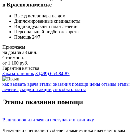
в Краснознаменске
Выезд ветеринара на дом
Дипломированные специалисты
Индивидуальный план лечения
Персональный подбор лекарств
Помощь 24/7
Приезжаем
на дом за 38 мин.
Стоимость
от 1 100 руб.
Гарантия качества
Заказать звонок
8 (499) 653-84-87
как вызвать врача
этапы оказания помощи
цены
отзывы
этапы
лечения
скидки и акции
способы оплаты
Этапы
оказания помощи
Ваш
звонок
или
заявка
поступают в клинику
Дежурный специалист соберет
анамнез
пока врач едет к вам