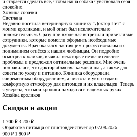
и старается сделать всё, чтобы наша собака чувствовала себя
спокойно.
Хозяйка собачки
Светлана
Недавно посетила ветеринарную клинику "Доктор Пет" с
моими кроликами, и мой опыт был исключительно
положительным. Сразу при входе нас встретили приветливые
сотрудники, которые помогли оформить необходимые
документы. Врач оказался настоящим профессионалом и с
пониманием отнёсся к нашим любимцам. Он подробно
осмотрел кроликов, выявил некоторые незначительные
проблемы и предложил оптимальные решения. Мне очень
понравилось, что доктор объяснял каждый шаг, а также дал
советы по уходу и питанию. Клиника оборудована
современным оборудованием, а чистота и уют создают
комфортную атмосферу для питомцев и их владельцев. Теперь
я уверена, что мои кролики находятся в надежных руках.
Хозяйка кроликов
Скидки и акции
1 700
₽
3 200 ₽
Обработка питомца от глистов
действует до 07.08.2026
900 ₽
1 800 ₽