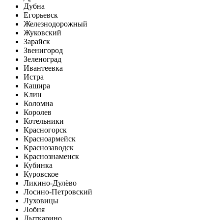
Дубна
Егорьевск
Железнодорожный
Жуковский
Зарайск
Звенигород
Зеленоград
Ивантеевка
Истра
Кашира
Клин
Коломна
Королев
Котельники
Красногорск
Красноармейск
Краснозаводск
Краснознаменск
Кубинка
Куровское
Ликино-Дулёво
Лосино-Петровский
Луховицы
Лобня
Лыткарино