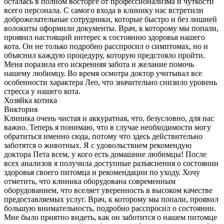
осталась в полном восторге от профессионализма и чуткости
всего персонала. С самого входа в клинику нас встретили
доброжелательные сотрудники, которые быстро и без лишней
волокиты оформили документы. Врач, к которому мы попали,
проявил настоящий интерес к состоянию здоровья нашего
кота. Он не только подробно расспросил о симптомах, но и
объяснил каждую процедуру, которую предстояло пройти.
Меня поразила его искренняя забота и желание помочь
нашему любимцу. Во время осмотра доктор учитывал все
особенности характера Лео, что значительно снизило уровень
стресса у нашего кота.
Хозяйка котика
Виктория
Клиника очень чистая и аккуратная, что, безусловно, для нас
важно. Теперь я понимаю, что в случае необходимости могу
обратиться именно сюда, потому что здесь действительно
заботятся о животных. Я с удовольствием рекомендую
доктора Пета всем, у кого есть домашние любимцы! После
всех анализов я получила доступные разъяснения о состоянии
здоровья своего питомца и рекомендации по уходу. Хочу
отметить, что клиника оборудована современным
оборудованием, что вселяет уверенность в высоком качестве
предоставляемых услуг. Врач, к которому мы попали, проявил
большую внимательность, подробно расспросил о состоянии.
Мне было приятно видеть, как он заботится о нашем питомце