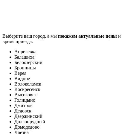
Выберите ваш город, а мы
покажем актуальные цены
и
время приезда.
Апрелевка
Балашиха
Белоозёрский
Бронницы
Верея
Видное
Волоколамск
Воскресенск
Высоковск
Голицыно
Дмитров
Дедовск
Дзержинский
Долгопрудный
Домодедово
Дрезна