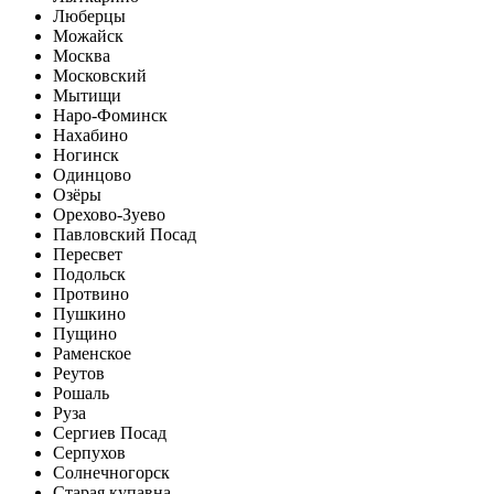
Люберцы
Можайск
Москва
Московский
Мытищи
Наро-Фоминск
Нахабино
Ногинск
Одинцово
Озёры
Орехово-Зуево
Павловский Посад
Пересвет
Подольск
Протвино
Пушкино
Пущино
Раменское
Реутов
Рошаль
Руза
Сергиев Посад
Серпухов
Солнечногорск
Старая купавна