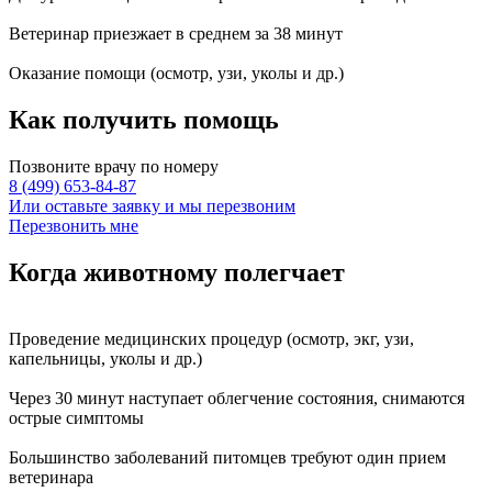
Ветеринар приезжает в среднем за
38 минут
Оказание
помощи
(осмотр, узи, уколы и др.)
Как получить
помощь
Позвоните врачу по номеру
8 (499) 653-84-87
Или оставьте заявку и мы перезвоним
Перезвонить мне
Когда животному
полегчает
Проведение
медицинских процедур
(осмотр, экг, узи,
капельницы, уколы и др.)
Через
30 минут
наступает
облегчение состояния
, снимаются
острые симптомы
Большинство заболеваний питомцев требуют
один прием
ветеринара