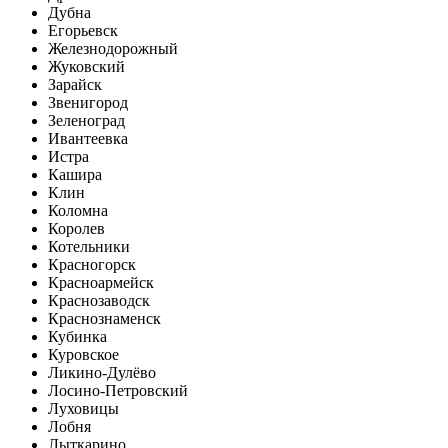
Дубна
Егорьевск
Железнодорожный
Жуковский
Зарайск
Звенигород
Зеленоград
Ивантеевка
Истра
Кашира
Клин
Коломна
Королев
Котельники
Красногорск
Красноармейск
Краснозаводск
Краснознаменск
Кубинка
Куровское
Ликино-Дулёво
Лосино-Петровский
Луховицы
Лобня
Лыткарино