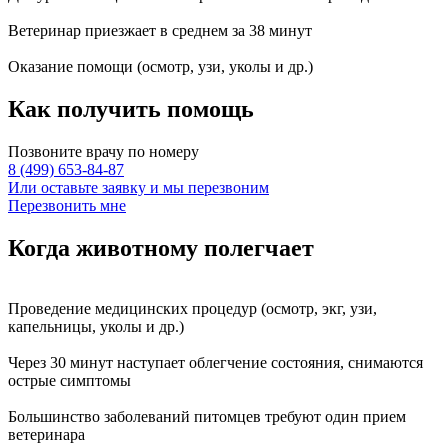
Ветеринар приезжает в среднем за
38 минут
Оказание
помощи
(осмотр, узи, уколы и др.)
Как получить
помощь
Позвоните врачу по номеру
8 (499) 653-84-87
Или оставьте заявку и мы перезвоним
Перезвонить мне
Когда животному
полегчает
Проведение
медицинских процедур
(осмотр, экг, узи,
капельницы, уколы и др.)
Через
30 минут
наступает
облегчение состояния
, снимаются
острые симптомы
Большинство заболеваний питомцев требуют
один прием
ветеринара