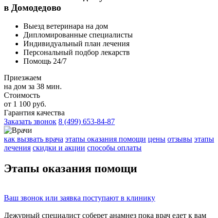
в Домодедово
Выезд ветеринара на дом
Дипломированные специалисты
Индивидуальный план лечения
Персональный подбор лекарств
Помощь 24/7
Приезжаем
на дом за 38 мин.
Стоимость
от 1 100 руб.
Гарантия качества
Заказать звонок
8 (499) 653-84-87
как вызвать врача
этапы оказания помощи
цены
отзывы
этапы
лечения
скидки и акции
способы оплаты
Этапы
оказания помощи
Ваш
звонок
или
заявка
поступают в клинику
Дежурный специалист соберет
анамнез
пока врач едет к вам