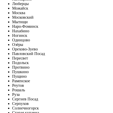
Люберцы
Можайск
Москва
Московский
Мытищи
Наро-Фоминск
Нахабино
Ногинск
Одинцово
Озёры
Орехово-Зуево
Павловский Посад
Пересвет
Подольск
Протвино
Пушкино
Пущино
Раменское
Реутов
Рошаль
Руза
Сергиев Посад
Серпухов
Солнечногорск
Старая купавна