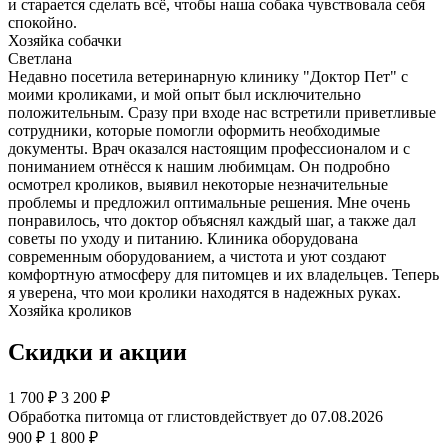
и старается сделать всё, чтобы наша собака чувствовала себя
спокойно.
Хозяйка собачки
Светлана
Недавно посетила ветеринарную клинику "Доктор Пет" с
моими кроликами, и мой опыт был исключительно
положительным. Сразу при входе нас встретили приветливые
сотрудники, которые помогли оформить необходимые
документы. Врач оказался настоящим профессионалом и с
пониманием отнёсся к нашим любимцам. Он подробно
осмотрел кроликов, выявил некоторые незначительные
проблемы и предложил оптимальные решения. Мне очень
понравилось, что доктор объяснял каждый шаг, а также дал
советы по уходу и питанию. Клиника оборудована
современным оборудованием, а чистота и уют создают
комфортную атмосферу для питомцев и их владельцев. Теперь
я уверена, что мои кролики находятся в надежных руках.
Хозяйка кроликов
Скидки и акции
1 700
₽
3 200 ₽
Обработка питомца от глистов
действует до 07.08.2026
900 ₽
1 800 ₽