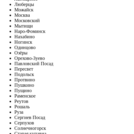
Люберцы
Можайск
Москва
Московский
Мытищи
Наро-Фоминск
Нахабино
Ногинск
Одинцово
Озёры
Орехово-Зуево
Павловский Посад
Пересвет
Подольск
Протвино
Пушкино
Пущино
Раменское
Реутов
Рошаль
Руза
Сергиев Посад
Серпухов
Солнечногорск
Старая купавна