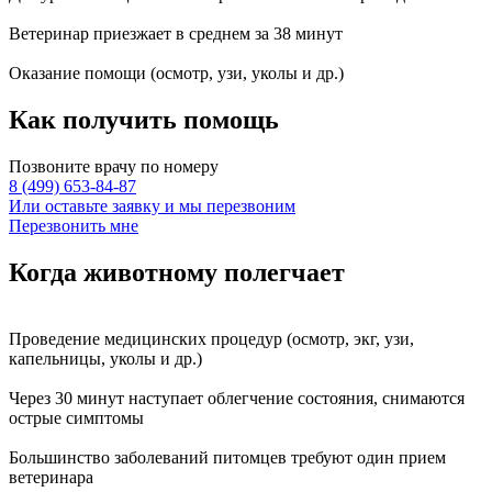
Ветеринар приезжает в среднем за
38 минут
Оказание
помощи
(осмотр, узи, уколы и др.)
Как получить
помощь
Позвоните врачу по номеру
8 (499) 653-84-87
Или оставьте заявку и мы перезвоним
Перезвонить мне
Когда животному
полегчает
Проведение
медицинских процедур
(осмотр, экг, узи,
капельницы, уколы и др.)
Через
30 минут
наступает
облегчение состояния
, снимаются
острые симптомы
Большинство заболеваний питомцев требуют
один прием
ветеринара