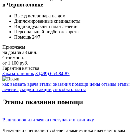
в Черноголовке
Выезд ветеринара на дом
Дипломированные специалисты
Индивидуальный план лечения
Персональный подбор лекарств
Помощь 24/7
Приезжаем
на дом за 38 мин.
Стоимость
от 1 100 руб.
Гарантия качества
Заказать звонок
8 (499) 653-84-87
как вызвать врача
этапы оказания помощи
цены
отзывы
этапы
лечения
скидки и акции
способы оплаты
Этапы
оказания помощи
Ваш
звонок
или
заявка
поступают в клинику
Дежурный специалист соберет
анамнез
пока врач едет к вам