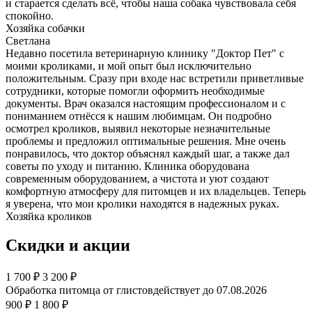
и старается сделать всё, чтобы наша собака чувствовала себя
спокойно.
Хозяйка собачки
Светлана
Недавно посетила ветеринарную клинику "Доктор Пет" с
моими кроликами, и мой опыт был исключительно
положительным. Сразу при входе нас встретили приветливые
сотрудники, которые помогли оформить необходимые
документы. Врач оказался настоящим профессионалом и с
пониманием отнёсся к нашим любимцам. Он подробно
осмотрел кроликов, выявил некоторые незначительные
проблемы и предложил оптимальные решения. Мне очень
понравилось, что доктор объяснял каждый шаг, а также дал
советы по уходу и питанию. Клиника оборудована
современным оборудованием, а чистота и уют создают
комфортную атмосферу для питомцев и их владельцев. Теперь
я уверена, что мои кролики находятся в надежных руках.
Хозяйка кроликов
Скидки и акции
1 700
₽
3 200 ₽
Обработка питомца от глистов
действует до 07.08.2026
900 ₽
1 800 ₽