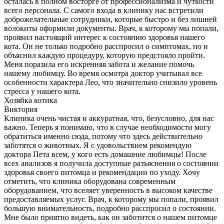
осталась в полном восторге от профессионализма и чуткости
всего персонала. С самого входа в клинику нас встретили
доброжелательные сотрудники, которые быстро и без лишней
волокиты оформили документы. Врач, к которому мы попали,
проявил настоящий интерес к состоянию здоровья нашего
кота. Он не только подробно расспросил о симптомах, но и
объяснил каждую процедуру, которую предстояло пройти.
Меня поразила его искренняя забота и желание помочь
нашему любимцу. Во время осмотра доктор учитывал все
особенности характера Лео, что значительно снизило уровень
стресса у нашего кота.
Хозяйка котика
Виктория
Клиника очень чистая и аккуратная, что, безусловно, для нас
важно. Теперь я понимаю, что в случае необходимости могу
обратиться именно сюда, потому что здесь действительно
заботятся о животных. Я с удовольствием рекомендую
доктора Пета всем, у кого есть домашние любимцы! После
всех анализов я получила доступные разъяснения о состоянии
здоровья своего питомца и рекомендации по уходу. Хочу
отметить, что клиника оборудована современным
оборудованием, что вселяет уверенность в высоком качестве
предоставляемых услуг. Врач, к которому мы попали, проявил
большую внимательность, подробно расспросил о состоянии.
Мне было приятно видеть, как он заботится о нашем питомце