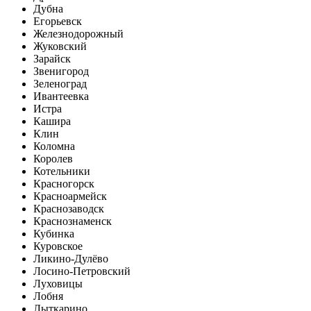
Дубна
Егорьевск
Железнодорожный
Жуковский
Зарайск
Звенигород
Зеленоград
Ивантеевка
Истра
Кашира
Клин
Коломна
Королев
Котельники
Красногорск
Красноармейск
Краснозаводск
Краснознаменск
Кубинка
Куровское
Ликино-Дулёво
Лосино-Петровский
Луховицы
Лобня
Лыткарино