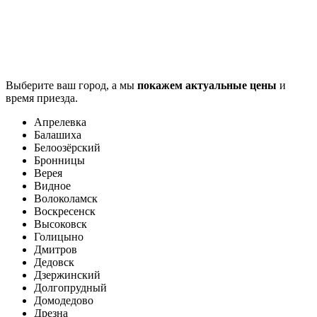
Выберите ваш город, а мы
покажем актуальные цены
и
время приезда.
Апрелевка
Балашиха
Белоозёрский
Бронницы
Верея
Видное
Волоколамск
Воскресенск
Высоковск
Голицыно
Дмитров
Дедовск
Дзержинский
Долгопрудный
Домодедово
Дрезна