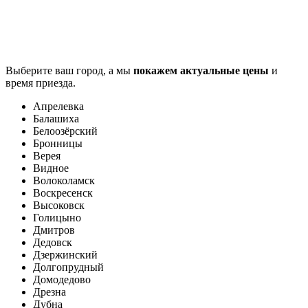
Выберите ваш город, а мы
покажем актуальные цены
и
время приезда.
Апрелевка
Балашиха
Белоозёрский
Бронницы
Верея
Видное
Волоколамск
Воскресенск
Высоковск
Голицыно
Дмитров
Дедовск
Дзержинский
Долгопрудный
Домодедово
Дрезна
Дубна