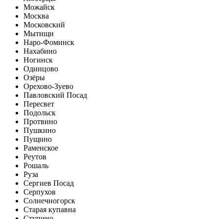
Можайск
Москва
Московский
Мытищи
Наро-Фоминск
Нахабино
Ногинск
Одинцово
Озёры
Орехово-Зуево
Павловский Посад
Пересвет
Подольск
Протвино
Пушкино
Пущино
Раменское
Реутов
Рошаль
Руза
Сергиев Посад
Серпухов
Солнечногорск
Старая купавна
Ступино