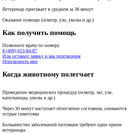
Ветеринар приезжает в среднем за
38 минут
Оказание
помощи
(осмотр, узи, уколы и др.)
Как получить
помощь
Позвоните врачу по номеру
8 (499) 653-84-87
Или оставьте заявку и мы перезвоним
Перезвонить мне
Когда животному
полегчает
Проведение
медицинских процедур
(осмотр, экг, узи,
капельницы, уколы и др.)
Через
30 минут
наступает
облегчение состояния
, снимаются
острые симптомы
Большинство заболеваний питомцев требуют
один прием
ветеринара