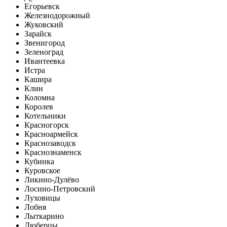
Егорьевск
Железнодорожный
Жуковский
Зарайск
Звенигород
Зеленоград
Ивантеевка
Истра
Кашира
Клин
Коломна
Королев
Котельники
Красногорск
Красноармейск
Краснозаводск
Краснознаменск
Кубинка
Куровское
Ликино-Дулёво
Лосино-Петровский
Луховицы
Лобня
Лыткарино
Люберцы