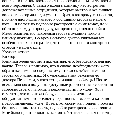
осталась в полном восторге от профессионализма и чуткости
всего персонала. С самого входа в клинику нас встретили
доброжелательные сотрудники, которые быстро и без лишней
волокиты оформили документы. Врач, к которому мы попали,
проявил настоящий интерес к состоянию здоровья нашего
кота. Он не только подробно расспросил о симптомах, но и
объяснил каждую процедуру, которую предстояло пройти.
Меня поразила его искренняя забота и желание помочь
нашему любимцу. Во время осмотра доктор учитывал все
особенности характера Лео, что значительно снизило уровень
стресса у нашего кота.
Хозяйка котика
Виктория
Клиника очень чистая и аккуратная, что, безусловно, для нас
важно. Теперь я понимаю, что в случае необходимости могу
обратиться именно сюда, потому что здесь действительно
заботятся о животных. Я с удовольствием рекомендую
доктора Пета всем, у кого есть домашние любимцы! После
всех анализов я получила доступные разъяснения о состоянии
здоровья своего питомца и рекомендации по уходу. Хочу
отметить, что клиника оборудована современным
оборудованием, что вселяет уверенность в высоком качестве
предоставляемых услуг. Врач, к которому мы попали, проявил
большую внимательность, подробно расспросил о состоянии.
Мне было приятно видеть, как он заботится о нашем питомце