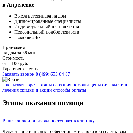
в Апрелевке
Выезд ветеринара на дом
Дипломированные специалисты
Индивидуальный план лечения
Персональный подбор лекарств
Помощь 24/7
Приезжаем
на дом за 38 мин.
Стоимость
от 1 100 руб.
Гарантия качества
Заказать звонок
8 (499) 653-84-87
как вызвать врача
этапы оказания помощи
цены
отзывы
этапы
лечения
скидки и акции
способы оплаты
Этапы
оказания помощи
Ваш
звонок
или
заявка
поступают в клинику
Дежурный специалист соберет
анамнез
пока врач едет к вам