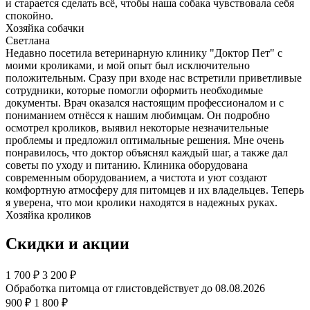
и старается сделать всё, чтобы наша собака чувствовала себя
спокойно.
Хозяйка собачки
Светлана
Недавно посетила ветеринарную клинику "Доктор Пет" с
моими кроликами, и мой опыт был исключительно
положительным. Сразу при входе нас встретили приветливые
сотрудники, которые помогли оформить необходимые
документы. Врач оказался настоящим профессионалом и с
пониманием отнёсся к нашим любимцам. Он подробно
осмотрел кроликов, выявил некоторые незначительные
проблемы и предложил оптимальные решения. Мне очень
понравилось, что доктор объяснял каждый шаг, а также дал
советы по уходу и питанию. Клиника оборудована
современным оборудованием, а чистота и уют создают
комфортную атмосферу для питомцев и их владельцев. Теперь
я уверена, что мои кролики находятся в надежных руках.
Хозяйка кроликов
Скидки и акции
1 700
₽
3 200 ₽
Обработка питомца от глистов
действует до 08.08.2026
900 ₽
1 800 ₽