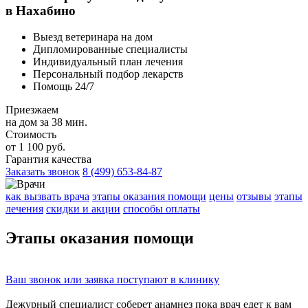
в Нахабино
Выезд ветеринара на дом
Дипломированные специалисты
Индивидуальный план лечения
Персональный подбор лекарств
Помощь 24/7
Приезжаем
на дом за 38 мин.
Стоимость
от 1 100 руб.
Гарантия качества
Заказать звонок
8 (499) 653-84-87
как вызвать врача
этапы оказания помощи
цены
отзывы
этапы
лечения
скидки и акции
способы оплаты
Этапы
оказания помощи
Ваш
звонок
или
заявка
поступают в клинику
Дежурный специалист соберет
анамнез
пока врач едет к вам