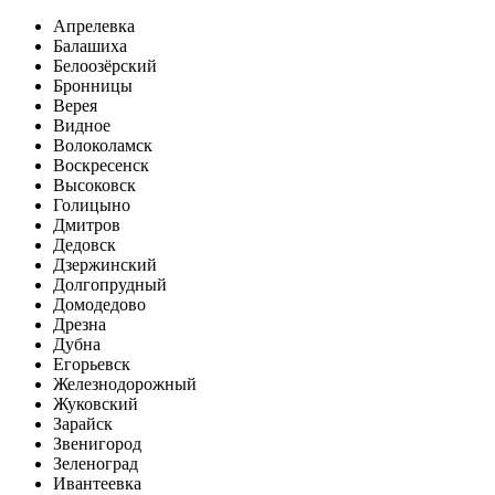
Апрелевка
Балашиха
Белоозёрский
Бронницы
Верея
Видное
Волоколамск
Воскресенск
Высоковск
Голицыно
Дмитров
Дедовск
Дзержинский
Долгопрудный
Домодедово
Дрезна
Дубна
Егорьевск
Железнодорожный
Жуковский
Зарайск
Звенигород
Зеленоград
Ивантеевка