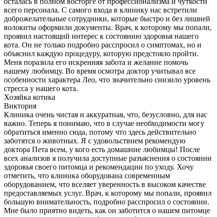
осталась в полном восторге от профессионализма и чуткости
всего персонала. С самого входа в клинику нас встретили
доброжелательные сотрудники, которые быстро и без лишней
волокиты оформили документы. Врач, к которому мы попали,
проявил настоящий интерес к состоянию здоровья нашего
кота. Он не только подробно расспросил о симптомах, но и
объяснил каждую процедуру, которую предстояло пройти.
Меня поразила его искренняя забота и желание помочь
нашему любимцу. Во время осмотра доктор учитывал все
особенности характера Лео, что значительно снизило уровень
стресса у нашего кота.
Хозяйка котика
Виктория
Клиника очень чистая и аккуратная, что, безусловно, для нас
важно. Теперь я понимаю, что в случае необходимости могу
обратиться именно сюда, потому что здесь действительно
заботятся о животных. Я с удовольствием рекомендую
доктора Пета всем, у кого есть домашние любимцы! После
всех анализов я получила доступные разъяснения о состоянии
здоровья своего питомца и рекомендации по уходу. Хочу
отметить, что клиника оборудована современным
оборудованием, что вселяет уверенность в высоком качестве
предоставляемых услуг. Врач, к которому мы попали, проявил
большую внимательность, подробно расспросил о состоянии.
Мне было приятно видеть, как он заботится о нашем питомце