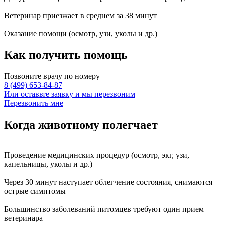
Ветеринар приезжает в среднем за
38 минут
Оказание
помощи
(осмотр, узи, уколы и др.)
Как получить
помощь
Позвоните врачу по номеру
8 (499) 653-84-87
Или оставьте заявку и мы перезвоним
Перезвонить мне
Когда животному
полегчает
Проведение
медицинских процедур
(осмотр, экг, узи,
капельницы, уколы и др.)
Через
30 минут
наступает
облегчение состояния
, снимаются
острые симптомы
Большинство заболеваний питомцев требуют
один прием
ветеринара