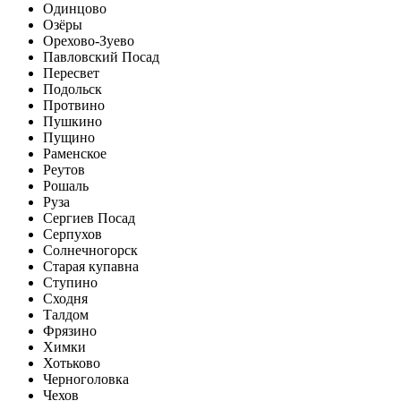
Одинцово
Озёры
Орехово-Зуево
Павловский Посад
Пересвет
Подольск
Протвино
Пушкино
Пущино
Раменское
Реутов
Рошаль
Руза
Сергиев Посад
Серпухов
Солнечногорск
Старая купавна
Ступино
Сходня
Талдом
Фрязино
Химки
Хотьково
Черноголовка
Чехов