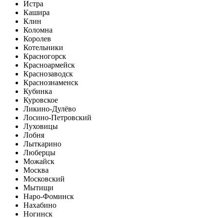
Истра
Кашира
Клин
Коломна
Королев
Котельники
Красногорск
Красноармейск
Краснозаводск
Краснознаменск
Кубинка
Куровское
Ликино-Дулёво
Лосино-Петровский
Луховицы
Лобня
Лыткарино
Люберцы
Можайск
Москва
Московский
Мытищи
Наро-Фоминск
Нахабино
Ногинск