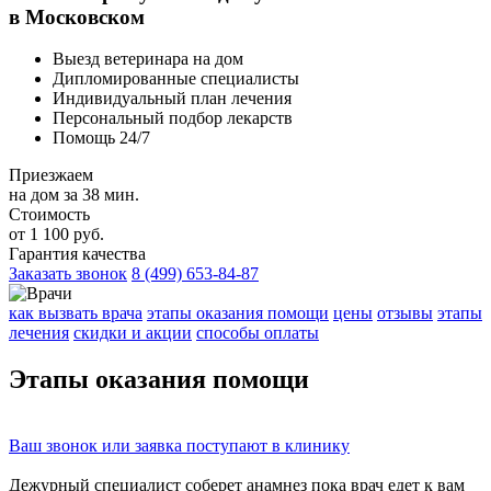
в Московском
Выезд ветеринара на дом
Дипломированные специалисты
Индивидуальный план лечения
Персональный подбор лекарств
Помощь 24/7
Приезжаем
на дом за 38 мин.
Стоимость
от 1 100 руб.
Гарантия качества
Заказать звонок
8 (499) 653-84-87
как вызвать врача
этапы оказания помощи
цены
отзывы
этапы
лечения
скидки и акции
способы оплаты
Этапы
оказания помощи
Ваш
звонок
или
заявка
поступают в клинику
Дежурный специалист соберет
анамнез
пока врач едет к вам