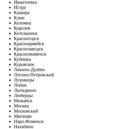
Ивантеевка
Истра
Кашира
Клин
Коломна
Королев
Котельники
Красногорск
Красноармейск
Краснозаводск
Краснознаменск
Кубинка
Куровское
Ликино-Дулёво
Лосино-Петровский
Луховицы
Лобня
Лыткарино
Люберцы
Можайск
Москва
Московский
Мытищи
Наро-Фоминск
Нахабино