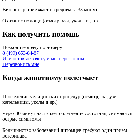
Ветеринар приезжает в среднем за
38 минут
Оказание
помощи
(осмотр, узи, уколы и др.)
Как получить
помощь
Позвоните врачу по номеру
8 (499) 653-84-87
Или оставьте заявку и мы перезвоним
Перезвонить мне
Когда животному
полегчает
Проведение
медицинских процедур
(осмотр, экг, узи,
капельницы, уколы и др.)
Через
30 минут
наступает
облегчение состояния
, снимаются
острые симптомы
Большинство заболеваний питомцев требуют
один прием
ветеринара