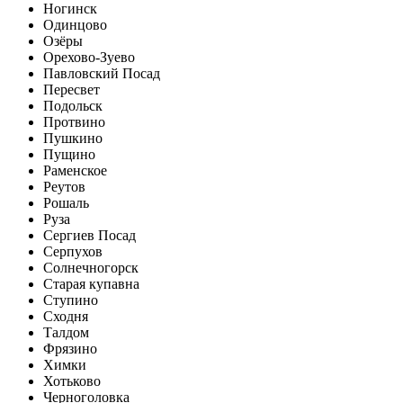
Ногинск
Одинцово
Озёры
Орехово-Зуево
Павловский Посад
Пересвет
Подольск
Протвино
Пушкино
Пущино
Раменское
Реутов
Рошаль
Руза
Сергиев Посад
Серпухов
Солнечногорск
Старая купавна
Ступино
Сходня
Талдом
Фрязино
Химки
Хотьково
Черноголовка