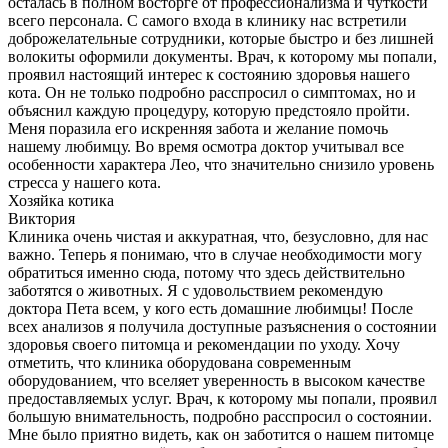
осталась в полном восторге от профессионализма и чуткости
всего персонала. С самого входа в клинику нас встретили
доброжелательные сотрудники, которые быстро и без лишней
волокиты оформили документы. Врач, к которому мы попали,
проявил настоящий интерес к состоянию здоровья нашего
кота. Он не только подробно расспросил о симптомах, но и
объяснил каждую процедуру, которую предстояло пройти.
Меня поразила его искренняя забота и желание помочь
нашему любимцу. Во время осмотра доктор учитывал все
особенности характера Лео, что значительно снизило уровень
стресса у нашего кота.
Хозяйка котика
Виктория
Клиника очень чистая и аккуратная, что, безусловно, для нас
важно. Теперь я понимаю, что в случае необходимости могу
обратиться именно сюда, потому что здесь действительно
заботятся о животных. Я с удовольствием рекомендую
доктора Пета всем, у кого есть домашние любимцы! После
всех анализов я получила доступные разъяснения о состоянии
здоровья своего питомца и рекомендации по уходу. Хочу
отметить, что клиника оборудована современным
оборудованием, что вселяет уверенность в высоком качестве
предоставляемых услуг. Врач, к которому мы попали, проявил
большую внимательность, подробно расспросил о состоянии.
Мне было приятно видеть, как он заботится о нашем питомце