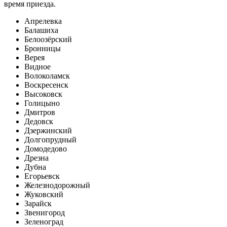
время приезда.
Апрелевка
Балашиха
Белоозёрский
Бронницы
Верея
Видное
Волоколамск
Воскресенск
Высоковск
Голицыно
Дмитров
Дедовск
Дзержинский
Долгопрудный
Домодедово
Дрезна
Дубна
Егорьевск
Железнодорожный
Жуковский
Зарайск
Звенигород
Зеленоград