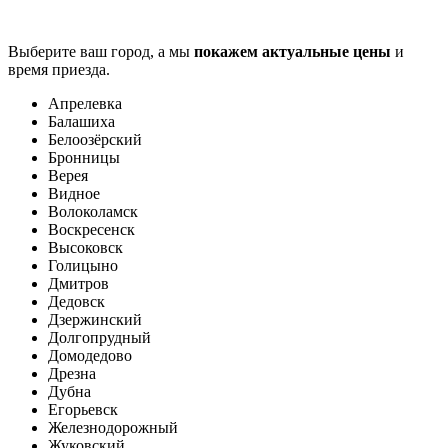
Выберите ваш город, а мы
покажем актуальные цены
и
время приезда.
Апрелевка
Балашиха
Белоозёрский
Бронницы
Верея
Видное
Волоколамск
Воскресенск
Высоковск
Голицыно
Дмитров
Дедовск
Дзержинский
Долгопрудный
Домодедово
Дрезна
Дубна
Егорьевск
Железнодорожный
Жуковский