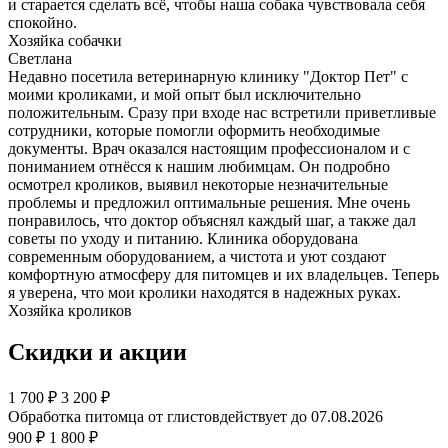
и старается сделать всё, чтобы наша собака чувствовала себя
спокойно.
Хозяйка собачки
Светлана
Недавно посетила ветеринарную клинику "Доктор Пет" с
моими кроликами, и мой опыт был исключительно
положительным. Сразу при входе нас встретили приветливые
сотрудники, которые помогли оформить необходимые
документы. Врач оказался настоящим профессионалом и с
пониманием отнёсся к нашим любимцам. Он подробно
осмотрел кроликов, выявил некоторые незначительные
проблемы и предложил оптимальные решения. Мне очень
понравилось, что доктор объяснял каждый шаг, а также дал
советы по уходу и питанию. Клиника оборудована
современным оборудованием, а чистота и уют создают
комфортную атмосферу для питомцев и их владельцев. Теперь
я уверена, что мои кролики находятся в надежных руках.
Хозяйка кроликов
Скидки и акции
1 700
₽
3 200 ₽
Обработка питомца от глистов
действует до 07.08.2026
900 ₽
1 800 ₽