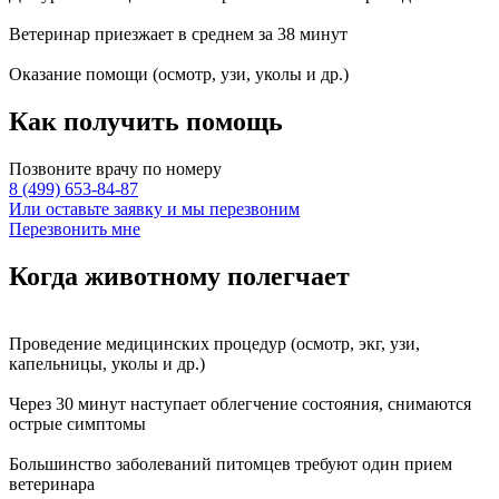
Ветеринар приезжает в среднем за
38 минут
Оказание
помощи
(осмотр, узи, уколы и др.)
Как получить
помощь
Позвоните врачу по номеру
8 (499) 653-84-87
Или оставьте заявку и мы перезвоним
Перезвонить мне
Когда животному
полегчает
Проведение
медицинских процедур
(осмотр, экг, узи,
капельницы, уколы и др.)
Через
30 минут
наступает
облегчение состояния
, снимаются
острые симптомы
Большинство заболеваний питомцев требуют
один прием
ветеринара