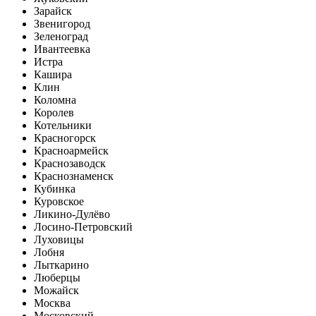
Зарайск
Звенигород
Зеленоград
Ивантеевка
Истра
Кашира
Клин
Коломна
Королев
Котельники
Красногорск
Красноармейск
Краснозаводск
Краснознаменск
Кубинка
Куровское
Ликино-Дулёво
Лосино-Петровский
Луховицы
Лобня
Лыткарино
Люберцы
Можайск
Москва
Московский