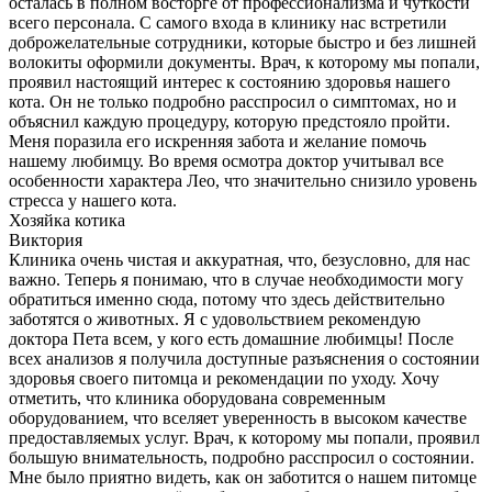
осталась в полном восторге от профессионализма и чуткости
всего персонала. С самого входа в клинику нас встретили
доброжелательные сотрудники, которые быстро и без лишней
волокиты оформили документы. Врач, к которому мы попали,
проявил настоящий интерес к состоянию здоровья нашего
кота. Он не только подробно расспросил о симптомах, но и
объяснил каждую процедуру, которую предстояло пройти.
Меня поразила его искренняя забота и желание помочь
нашему любимцу. Во время осмотра доктор учитывал все
особенности характера Лео, что значительно снизило уровень
стресса у нашего кота.
Хозяйка котика
Виктория
Клиника очень чистая и аккуратная, что, безусловно, для нас
важно. Теперь я понимаю, что в случае необходимости могу
обратиться именно сюда, потому что здесь действительно
заботятся о животных. Я с удовольствием рекомендую
доктора Пета всем, у кого есть домашние любимцы! После
всех анализов я получила доступные разъяснения о состоянии
здоровья своего питомца и рекомендации по уходу. Хочу
отметить, что клиника оборудована современным
оборудованием, что вселяет уверенность в высоком качестве
предоставляемых услуг. Врач, к которому мы попали, проявил
большую внимательность, подробно расспросил о состоянии.
Мне было приятно видеть, как он заботится о нашем питомце