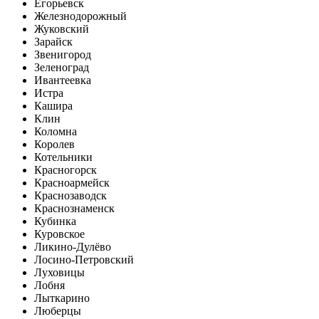
Егорьевск
Железнодорожный
Жуковский
Зарайск
Звенигород
Зеленоград
Ивантеевка
Истра
Кашира
Клин
Коломна
Королев
Котельники
Красногорск
Красноармейск
Краснозаводск
Краснознаменск
Кубинка
Куровское
Ликино-Дулёво
Лосино-Петровский
Луховицы
Лобня
Лыткарино
Люберцы