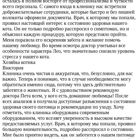
осталась в полном восторге от профессионализма и чуткости
всего персонала. С самого входа в клинику нас встретили
доброжелательные сотрудники, которые быстро и без лишней
волокиты оформили документы. Врач, к которому мы попали,
проявил настоящий интерес к состоянию здоровья нашего
кота. Он не только подробно расспросил о симптомах, но и
объяснил каждую процедуру, которую предстояло пройти.
Меня поразила его искренняя забота и желание помочь
нашему любимцу. Во время осмотра доктор учитывал все
особенности характера Лео, что значительно снизило уровень
стресса у нашего кота.
Хозяйка котика
Виктория
Клиника очень чистая и аккуратная, что, безусловно, для нас
важно. Теперь я понимаю, что в случае необходимости могу
обратиться именно сюда, потому что здесь действительно
заботятся о животных. Я с удовольствием рекомендую
доктора Пета всем, у кого есть домашние любимцы! После
всех анализов я получила доступные разъяснения о состоянии
здоровья своего питомца и рекомендации по уходу. Хочу
отметить, что клиника оборудована современным
оборудованием, что вселяет уверенность в высоком качестве
предоставляемых услуг. Врач, к которому мы попали, проявил
большую внимательность, подробно расспросил о состоянии.
Мне было приятно видеть, как он заботится о нашем питомце