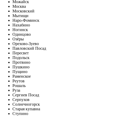
Можайск
Москва
Московский
Мытищи
Наро-Фоминск
Нахабино
Ногинск
Одинцово
Озёры
Орехово-Зуево
Павловский Посад
Пересвет
Подольск
Протвино
Пушкино
Пущино
Раменское
Реутов
Рошаль
Руза
Сергиев Посад
Серпухов
Солнечногорск
Старая купавна
Ступино