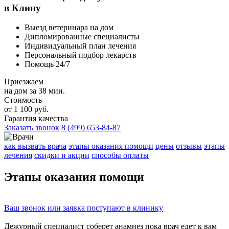
в Клину
Выезд ветеринара на дом
Дипломированные специалисты
Индивидуальный план лечения
Персональный подбор лекарств
Помощь 24/7
Приезжаем
на дом за 38 мин.
Стоимость
от 1 100 руб.
Гарантия качества
Заказать звонок
8 (499) 653-84-87
как вызвать врача
этапы оказания помощи
цены
отзывы
этапы
лечения
скидки и акции
способы оплаты
Этапы
оказания помощи
Ваш
звонок
или
заявка
поступают в клинику
Дежурный специалист соберет
анамнез
пока врач едет к вам