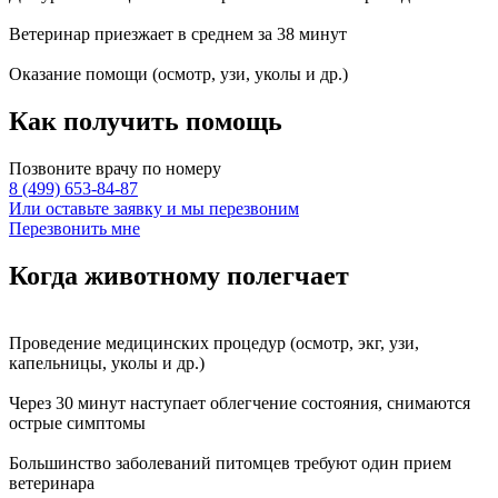
Ветеринар приезжает в среднем за
38 минут
Оказание
помощи
(осмотр, узи, уколы и др.)
Как получить
помощь
Позвоните врачу по номеру
8 (499) 653-84-87
Или оставьте заявку и мы перезвоним
Перезвонить мне
Когда животному
полегчает
Проведение
медицинских процедур
(осмотр, экг, узи,
капельницы, уколы и др.)
Через
30 минут
наступает
облегчение состояния
, снимаются
острые симптомы
Большинство заболеваний питомцев требуют
один прием
ветеринара