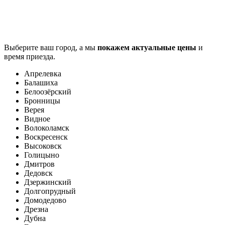
Выберите ваш город, а мы
покажем актуальные цены
и
время приезда.
Апрелевка
Балашиха
Белоозёрский
Бронницы
Верея
Видное
Волоколамск
Воскресенск
Высоковск
Голицыно
Дмитров
Дедовск
Дзержинский
Долгопрудный
Домодедово
Дрезна
Дубна